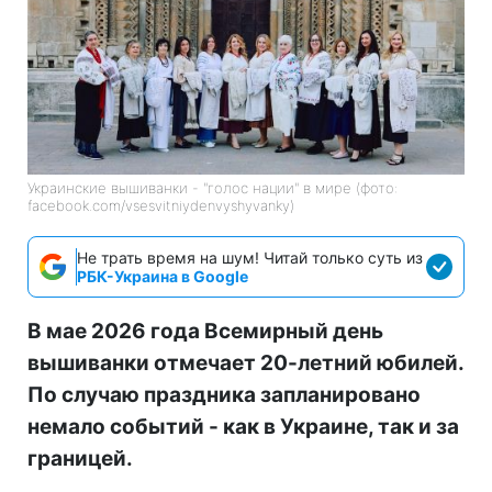
Украинские вышиванки - "голос нации" в мире (фото:
facebook.com/vsesvitniydenvyshyvanky)
Не трать время на шум! Читай только суть из
РБК-Украина в Google
В мае 2026 года Всемирный день
вышиванки отмечает 20-летний юбилей.
По случаю праздника запланировано
немало событий - как в Украине, так и за
границей.