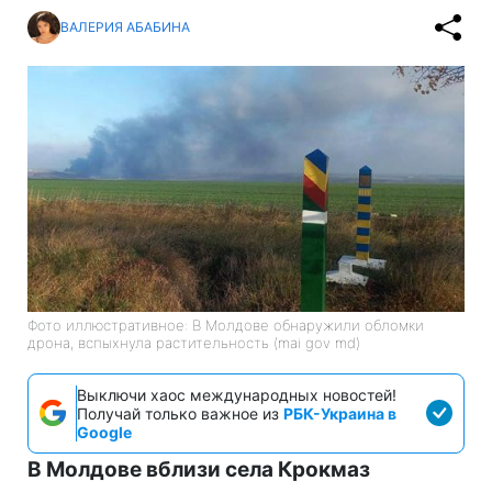
ВАЛЕРИЯ АБАБИНА
Фото иллюстративное: В Молдове обнаружили обломки
дрона, вспыхнула растительность (mai gov md)
Выключи хаос международных новостей!
Получай только важное из
РБК-Украина в
Google
В Молдове вблизи села Крокмаз