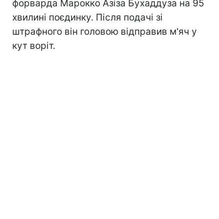
форварда Марокко Азіза Бухаддуза на 95
хвилині поєдинку. Після подачі зі
штрафного він головою відправив м'яч у
кут воріт.