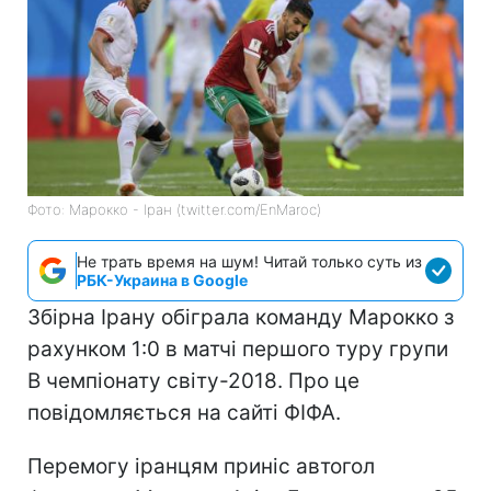
Фото: Марокко - Іран (twitter.com/EnMaroc)
Не трать время на шум! Читай только суть из
РБК-Украина в Google
Збірна Ірану обіграла команду Марокко з
рахунком 1:0 в матчі першого туру групи
B чемпіонату світу-2018. Про це
повідомляється на сайті ФІФА.
Перемогу іранцям приніс автогол