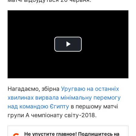
Play
Video
Нагадаємо, збірна
Уругваю на останніх
хвилинах вирвала мінімальну перемогу
над командою Єгипту
в першому матчі
групи А чемпіонату світу-2018.
Не упустите главное! Подпишитесь на