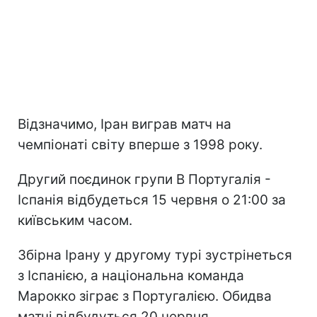
Відзначимо, Іран виграв матч на
чемпіонаті світу вперше з 1998 року.
Другий поєдинок групи B Португалія -
Іспанія відбудеться 15 червня о 21:00 за
київським часом.
Збірна Ірану у другому турі зустрінеться
з Іспанією, а національна команда
Марокко зіграє з Португалією. Обидва
матчі відбудуться 20 червня.