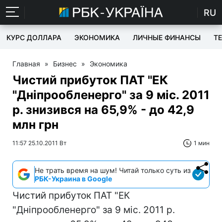
RU
КУРС ДОЛЛАРА
ЭКОНОМИКА
ЛИЧНЫЕ ФИНАНСЫ
T
Главная
»
Бизнес
»
Экономика
Чистий прибуток ПАТ "ЕК
"Дніпрообленерго" за 9 міс. 2011
р. знизився на 65,9% - до 42,9
млн грн
11:57 25.10.2011 Вт
1 мин
Не трать время на шум! Читай только суть из
РБК-Украина в Google
Чистий прибуток ПАТ "ЕК
"Дніпрообленерго" за 9 міс. 2011 р.