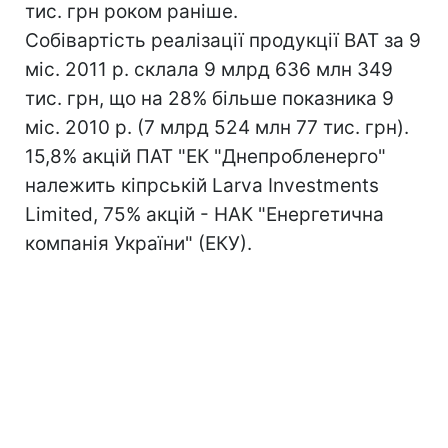
тис. грн роком раніше.
Собівартість реалізації продукції ВАТ за 9
міс. 2011 р. склала 9 млрд 636 млн 349
тис. грн, що на 28% більше показника 9
міс. 2010 р. (7 млрд 524 млн 77 тис. грн).
15,8% акцій ПАТ "ЕК "Днепробленерго"
належить кіпрській Larva Investments
Limited, 75% акцій - НАК "Енергетична
компанія України" (ЕКУ).