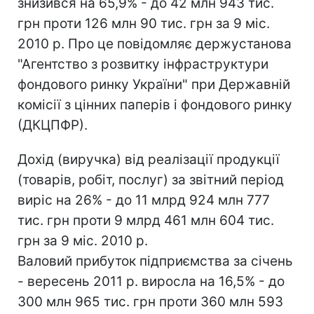
знизився на 65,9% - до 42 млн 943 тис.
грн проти 126 млн 90 тис. грн за 9 міс.
2010 р. Про це повідомляє держустанова
"Агентство з розвитку інфраструктури
фондового ринку України" при Державній
комісії з цінних паперів і фондового ринку
(ДКЦПФР).
Дохід (виручка) від реалізації продукції
(товарів, робіт, послуг) за звітний період
виріс на 26% - до 11 млрд 924 млн 777
тис. грн проти 9 млрд 461 млн 604 тис.
грн за 9 міс. 2010 р.
Валовий прибуток підприємства за січень
- вересень 2011 р. виросла на 16,5% - до
300 млн 965 тис. грн проти 360 млн 593