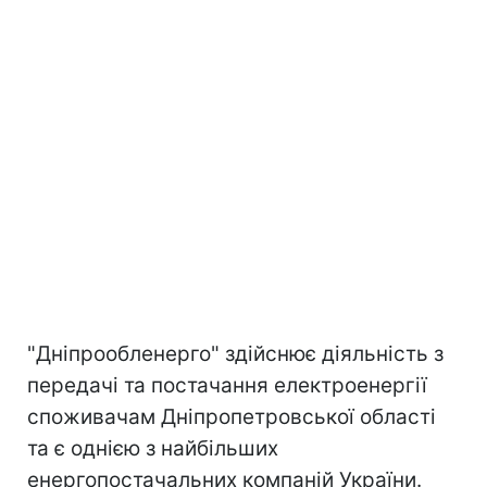
"Дніпрообленерго" здійснює діяльність з
передачі та постачання електроенергії
споживачам Дніпропетровської області
та є однією з найбільших
енергопостачальних компаній України.