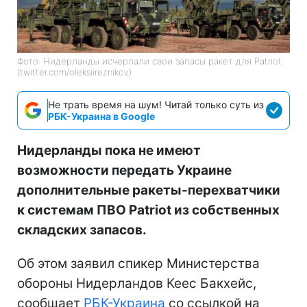
Фото: Нидерланды исчерпали свои запасы ракет для Patriot
(twitter.com/oleksiireznikov)
Не трать время на шум! Читай только суть из
РБК-Украина в Google
Нидерланды пока не имеют
возможности передать Украине
дополнительные ракеты-перехватчики
к системам ПВО Patriot из собственных
складских запасов.
Об этом заявил спикер Министерства
обороны Нидерландов Кеес Бакхейс,
сообщает
РБК-Украина
со ссылкой на