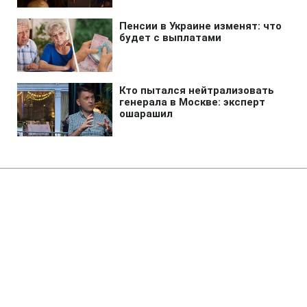
Главная
»
Новости
»
Война в Украине
Готов ли Киев к
территориальным уступкам
после массированных атак РФ:
данные опроса
12:40 07.08.2026 Пт
1 мин