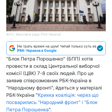
Фото: Верховна рада (РБК-Україна)
Не трать время на шум! Читай только суть из
РБК-Украина в Google
"Блок Петра Порошенко" (БПП) хотів
провести в склад Центральної виборчої
комісії (ЦВК) 7-8 своїх людей. Про це
заявив співрозмовник РБК-Україна в
"Народному фронті", йдеться у матеріалі
РБК-Україна "
Крихка коаліція: через що
посварились "Народний фронт" і "Блок
Петра Порошенка
".