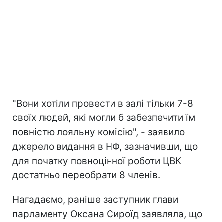
"Вони хотіли провести в залі тільки 7-8
своїх людей, які могли б забезпечити їм
повністю лояльну комісію", - заявило
джерело видання в НФ, зазначивши, що
для початку повноцінної роботи ЦВК
достатньо переобрати 8 членів.
Нагадаємо, раніше заступник глави
парламенту Оксана Сироїд заявляла, що