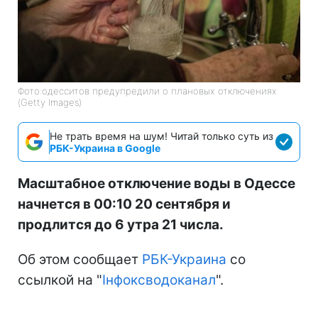
Фото:одесситов предупредили о плановых отключениях
(Getty Images)
Не трать время на шум! Читай только суть из
РБК-Украина в Google
Масштабное отключение воды в Одессе
начнется в 00:10 20 сентября и
продлится до 6 утра 21 числа.
Об этом сообщает
РБК-Украина
со
ссылкой на "
Інфоксводоканал
".