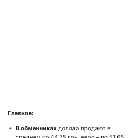
Главное:
В обменниках
доллар продают в
среднем по 44,75 грн, евро – по 51,65