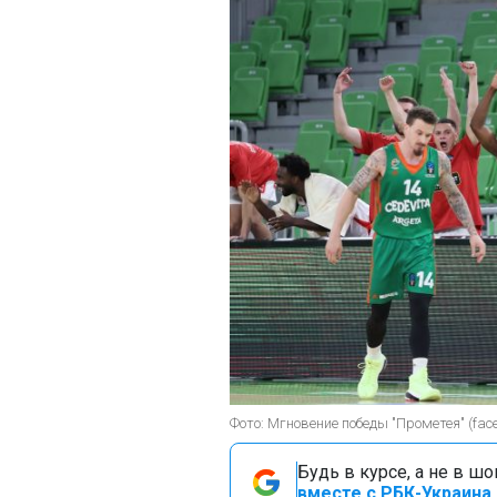
Фото: Мгновение победы "Прометея" (fac
Будь в курсе, а не в ш
вместе с РБК-Украина 