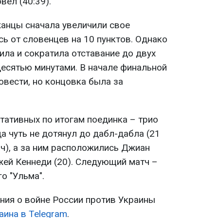
вел (40:39).
жанцы сначала увеличили свое
ь от словенцев на 10 пунктов. Однако
ила и сократила отставание до двух
есятью минутами. В начале финальной
овести, но концовка была за
тативных по итогам поединка – трио
да чуть не дотянул до дабл-дабла (21
ач), а за ним расположились Джиан
жей Кеннеди (20). Следующий матч –
о "Ульма".
ия о войне России против Украины
аина в Telegram
.