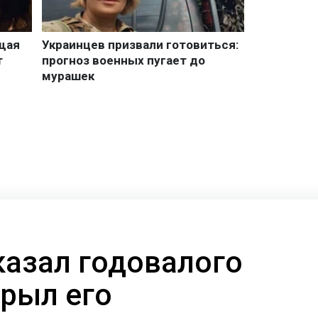
казал годовалого
крыл его