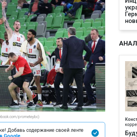
Инц
укр
Гер
нов
АНАЛ
ebook.com/prometeybc)
Конс
корре
оке! Добавь содержание своей ленте
Буд
в Google