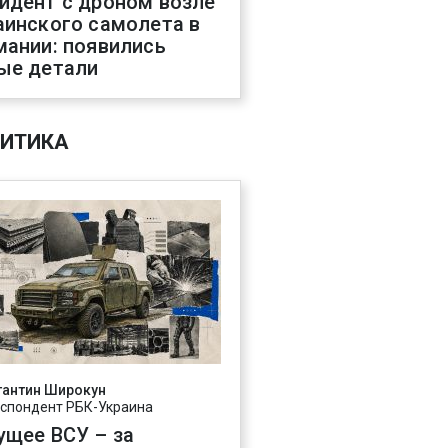
идент с дроном возле
аинского самолета в
мании: появились
ые детали
ИТИКА
тантин Широкун
спондент РБК-Украина
ущее ВСУ – за