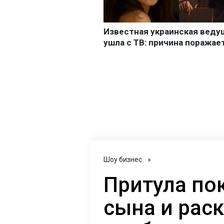
Шоу бизнес
»
Притула по
сына и рас