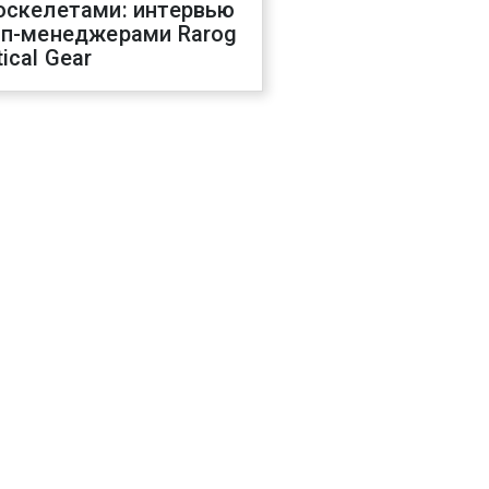
оскелетами: интервью
оп-менеджерами Rarog
ical Gear