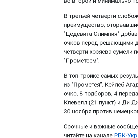
во второй и минимально по
В третьей четверти слобо
преимущество, оторвавшис
"Цедевита Олимпия" добав
очков перед решающими д
четверти хозяева сумели п
"Прометеем".
В топ-тройке самых резуль
из "Прометея". Кейлеб Ага
очко, 8 подборов, 4 перед
Клевелл (21 пункт) и Ди Д
30 ноября против немецког
Срочные и важные сообщен
читайте на канале
РБК-Укр