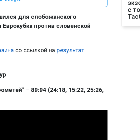
экз
с т
Tact
шился для слобожанского
а Еврокубка против словенской
раина
со ссылкой на
результат
тур
метей" – 89:94 (24:18, 15:22, 25:26,