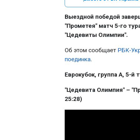
Выездной победой завер
"Прометея" матч 5-го тур
"Цедевиты Олимпии".
Об этом сообщает
РБК-Ук
поединка
.
Еврокубок, группа A, 5-й 
"Цедевита Олимпия" – "Про
25:28)