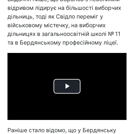
відривом лідирує на більшості виборчих
дільниць, тоді як Свідло переміг у
військовому містечку, на виборчих
дільницях в загальноосвітній школі № 11
та в Бердянському професійному ліцеї.
Play
Video
Раніше стало відомо, що у Бердянську