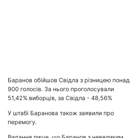
Баранов обійшов Свідла з різницею понад
900 голосів. За нього проголосували
51,42% виборців, за Свідла - 48,56%
У штабі Баранова також заявили про
перемогу.
Видання пише, що Баранов з невеликим