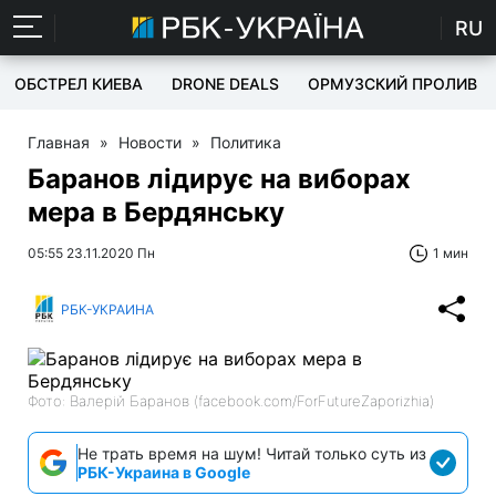
RU
ОБСТРЕЛ КИЕВА
DRONE DEALS
ОРМУЗСКИЙ ПРОЛИВ
Главная
»
Новости
»
Политика
Баранов лідирує на виборах
мера в Бердянську
05:55 23.11.2020 Пн
1 мин
РБК-УКРАИНА
Фото: Валерій Баранов (facebook.com/ForFutureZaporizhia)
Не трать время на шум! Читай только суть из
РБК-Украина в Google