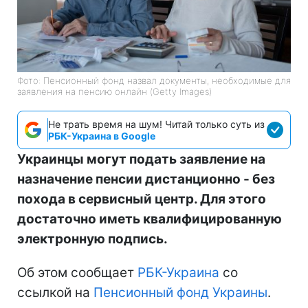
Фото: Пенсионный фонд назвал документы, необходимые для
заявления на пенсию онлайн (Getty Images)
Не трать время на шум! Читай только суть из
РБК-Украина в Google
Украинцы могут подать заявление на
назначение пенсии дистанционно - без
похода в сервисный центр. Для этого
достаточно иметь квалифицированную
электронную подпись.
Об этом сообщает
РБК-Украина
со
ссылкой на
Пенсионный фонд Украины
.