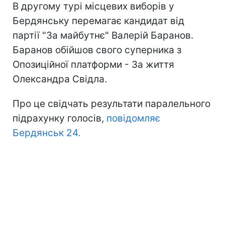
В другому турі місцевих виборів у
Бердянську перемагає кандидат від
партії "За майбутнє" Валерій Баранов.
Баранов обійшов свого суперника з
Опозиційної платформи - За життя
Олександра Свідла.
Про це свідчать результати паралельного
підрахунку голосів,
повідомляє
Бердянськ 24.