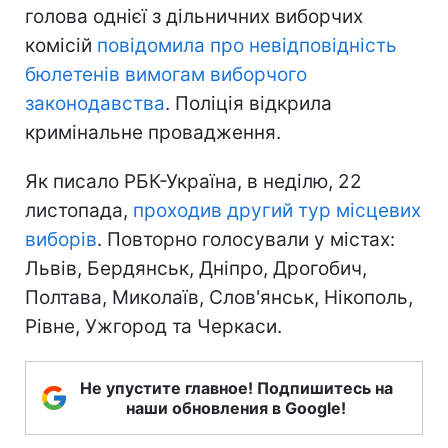
голова однієї з дільничних виборчих
комісій
повідомила про невідповідність
бюлетенів вимогам виборчого
законодавства
. Поліція відкрила
кримінальне провадження.
Як писало РБК-Україна, в неділю, 22
листопада,
проходив другий тур місцевих
виборів
. Повторно голосували у містах:
Львів, Бердянськ, Дніпро, Дрогобич,
Полтава, Миколаїв, Слов'янськ, Нікополь,
Рівне, Ужгород та Черкаси.
Не упустите главное! Подпишитесь на
наши обновления в Google!