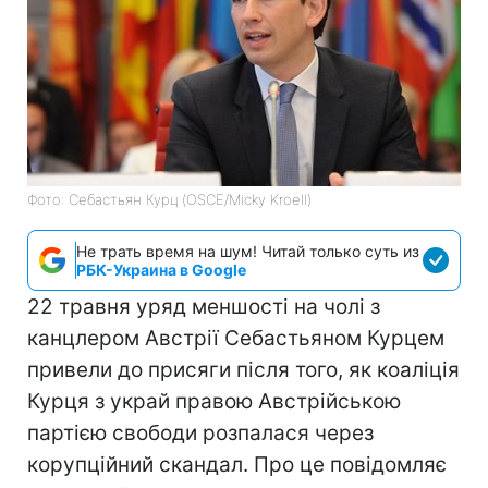
Фото: Себастьян Курц (OSCE/Micky Kroell)
Не трать время на шум! Читай только суть из
РБК-Украина в Google
22 травня уряд меншості на чолі з
канцлером Австрії Себастьяном Курцем
привели до присяги після того, як коаліція
Курця з украй правою Австрійською
партією свободи розпалася через
корупційний скандал. Про це повідомляє