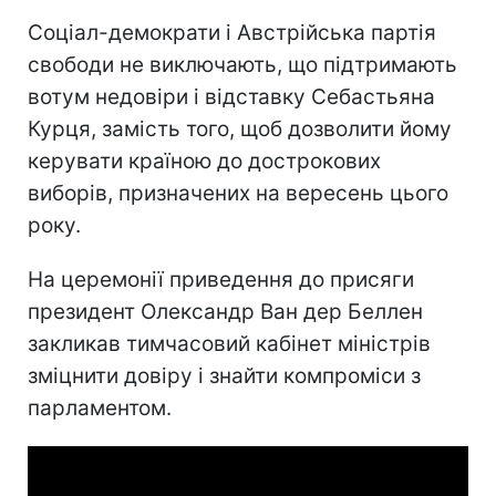
Соціал-демократи і Австрійська партія
свободи не виключають, що підтримають
вотум недовіри і відставку Себастьяна
Курця, замість того, щоб дозволити йому
керувати країною до дострокових
виборів, призначених на вересень цього
року.
На церемонії приведення до присяги
президент Олександр Ван дер Беллен
закликав тимчасовий кабінет міністрів
зміцнити довіру і знайти компроміси з
парламентом.