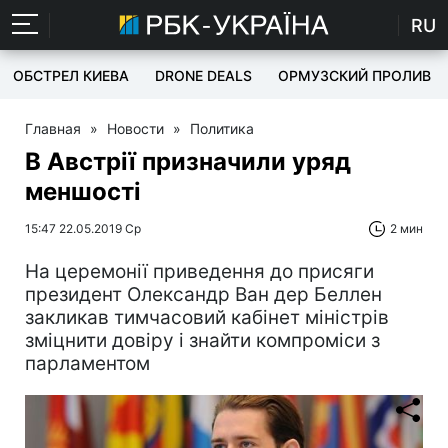
RU
ОБСТРЕЛ КИЕВА
DRONE DEALS
ОРМУЗСКИЙ ПРОЛИВ
Главная
»
Новости
»
Политика
В Австрії призначили уряд
меншості
15:47 22.05.2019 Ср
2 мин
На церемонії приведення до присяги
президент Олександр Ван дер Беллен
закликав тимчасовий кабінет міністрів
зміцнити довіру і знайти компроміси з
парламентом