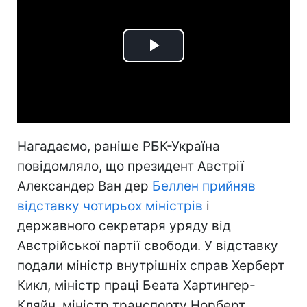
Play
Video
Нагадаємо, раніше РБК-Україна
повідомляло, що президент Австрії
Александер Ван дер
Беллен прийняв
відставку чотирьох міністрів
і
державного секретаря уряду від
Австрійської партії свободи. У відставку
подали міністр внутрішніх справ Херберт
Кикл, міністр праці Беата Хартингер-
Кляйн, міністр транспорту Норберт