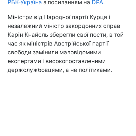
РБК-Україна
з посиланням на
DPA
.
Міністри від Народної партії Курця і
незалежний міністр закордонних справ
Карін Кнайсль зберегли свої пости, в той
час як міністрів Австрійської партії
свободи замінили маловідомими
експертами і високопоставленими
держслужбовцями, а не політиками.