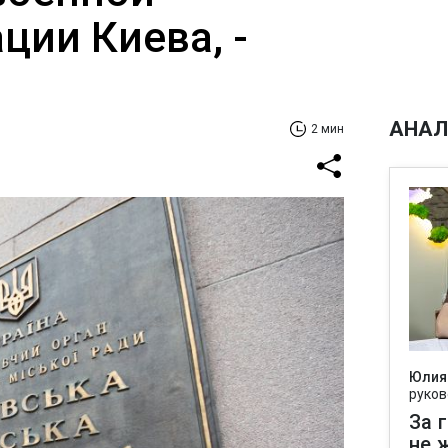
ции Киева, -
АНАЛ
2 мин
Юлия
руков
За 
не 