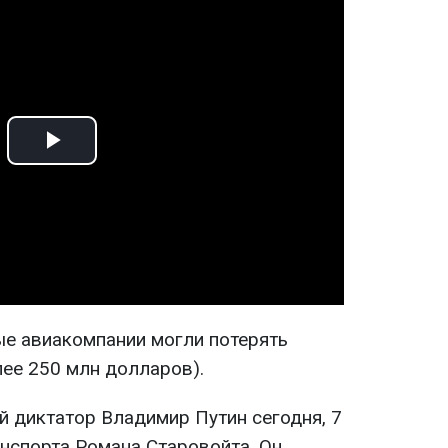
Play
Video
ые авиакомпании могли потерять
лее 250 млн долларов).
й диктатор Владимир Путин сегодня, 7
анспорта Романа Старовойта. Он