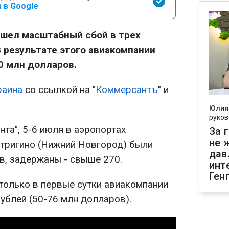
 в Google
ошел масштабный сбой в трех
В результате этого авиакомпании
0 млн долларов.
раина
со ссылкой на "
Коммерсантъ
" и
Юлия
руков
та", 5-6 июля в аэропортах
За 
не 
тригино (Нижний Новгород) были
дав
в, задержаны - свыше 270.
инт
Ген
 только в первые сутки авиакомпании
ублей (50-76 млн долларов).