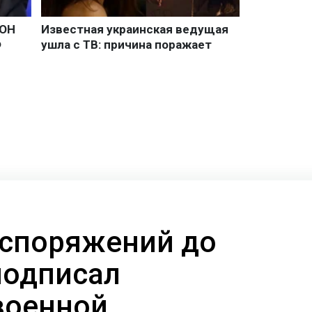
аспоряжений до
подписал
военной