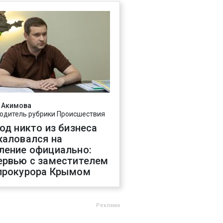
 Акимова
одитель рубрики Происшествия
год никто из бизнеса
жаловался на
ление официально:
ервью с заместителем
прокурора Крымом