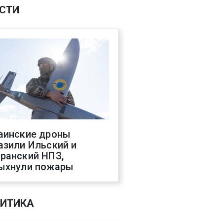
СТИ
аинские дроны
азили Ильский и
ранский НПЗ,
ыхнули пожары
ИТИКА