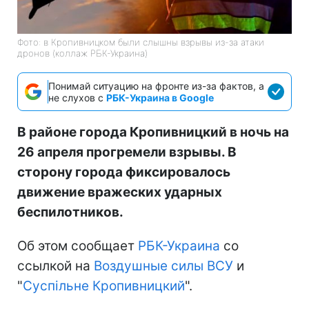
Фото: в Кропивницком были слышны взрывы из-за атаки
дронов (коллаж РБК-Украина)
Понимай ситуацию на фронте из-за фактов, а
не слухов с
РБК-Украина в Google
В районе города Кропивницкий в ночь на
26 апреля прогремели взрывы. В
сторону города фиксировалось
движение вражеских ударных
беспилотников.
Об этом сообщает
РБК-Украина
со
ссылкой на
Воздушные силы ВСУ
и
"
Суспільне Кропивницкий
".