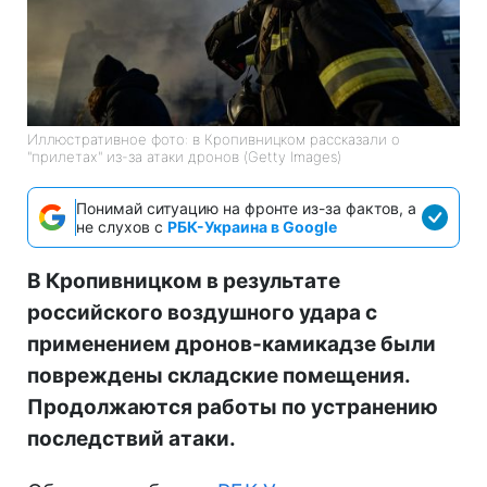
Иллюстративное фото: в Кропивницком рассказали о
"прилетах" из-за атаки дронов (Getty Images)
Понимай ситуацию на фронте из-за фактов, а
не слухов с
РБК-Украина в Google
В Кропивницком в результате
российского воздушного удара с
применением дронов-камикадзе были
повреждены складские помещения.
Продолжаются работы по устранению
последствий атаки.