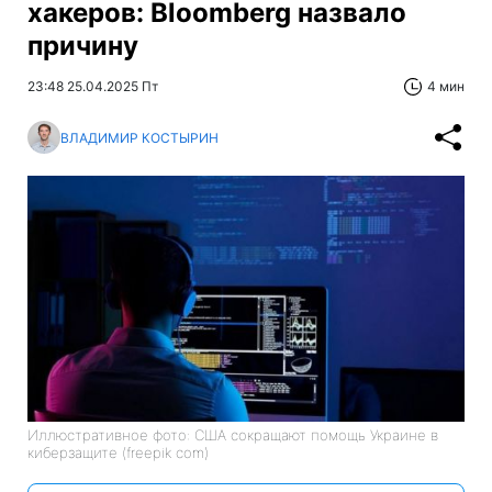
хакеров: Bloomberg назвало
причину
23:48 25.04.2025 Пт
4 мин
ВЛАДИМИР КОСТЫРИН
Иллюстративное фото: США сокращают помощь Украине в
киберзащите (freepik com)