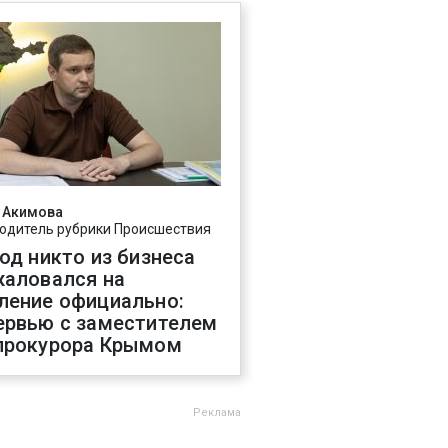
 Акимова
одитель рубрики Происшествия
год никто из бизнеса
жаловался на
ление официально:
ервью с заместителем
прокурора Крымом