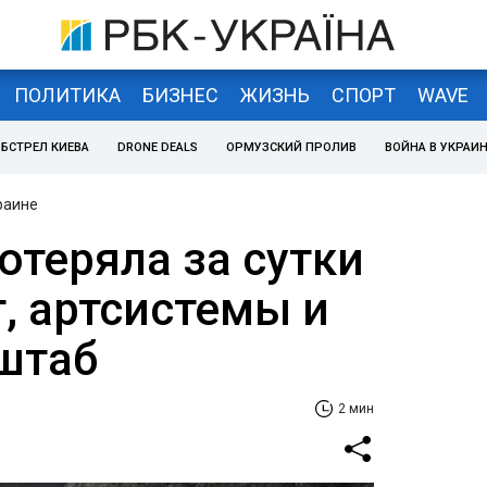
ПОЛИТИКА
БИЗНЕС
ЖИЗНЬ
СПОРТ
WAVE
БСТРЕЛ КИЕВА
DRONE DEALS
ОРМУЗСКИЙ ПРОЛИВ
ВОЙНА В УКРАИ
раине
отеряла за сутки
, артсистемы и
нштаб
2 мин