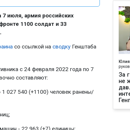
а 7 июля, армия российских
фронте 1100 солдат и 33
.
раина
со ссылкой на
сводку
Генштаба
Юлия
руков
ивника с 24 февраля 2022 года по 7
За 
вочно составляют:
не 
дав
о 1 027 540 (+1100) человек ранены/
инт
Ген
ниц;
ашин - 22 963 (+7) единицы;