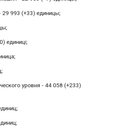
 29 993 (+33) единицы;
цы;
0) единиці;
иница;
;
еского уровня - 44 058 (+233)
единиц;
единиц;