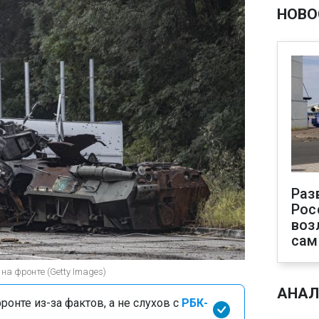
НОВО
Раз
Рос
воз
сам
а фронте (Getty Images)
АНАЛ
онте из-за фактов, а не слухов с
РБК-