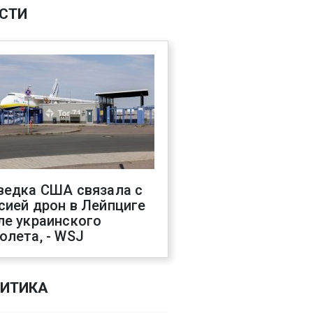
СТИ
ведка США связала с
сией дрон в Лейпциге
ле украинского
олета, - WSJ
ИТИКА