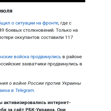
 июля
щил о ситуации на фронте
, где с
49 боевых столкновений. Только на
отери оккупантов составили 117
инские войска продвинулись
в районе
оссийские захватчики продвинулись в
ния о войне России против Украины
аина в Telegram.
ы активизировались интернет-
я за сайт РБК-Украина. Они