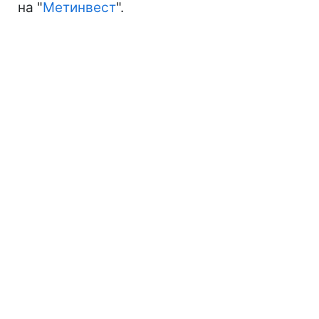
на "
Метинвест
".