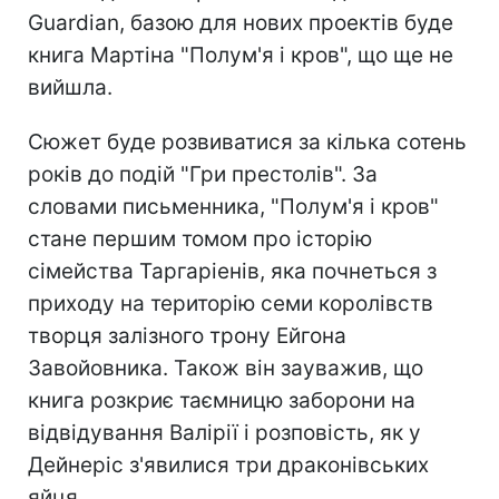
Guardian, базою для нових проектів буде
книга Мартіна "Полум'я і кров", що ще не
вийшла.
Сюжет буде розвиватися за кілька сотень
років до подій "Гри престолів". За
словами письменника, "Полум'я і кров"
стане першим томом про історію
сімейства Таргаріенів, яка почнеться з
приходу на територію семи королівств
творця залізного трону Ейгона
Завойовника. Також він зауважив, що
книга розкриє таємницю заборони на
відвідування Валірії і розповість, як у
Дейнеріс з'явилися три драконівських
яйця.