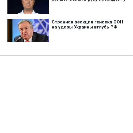
Главная
»
Жизнь
»
Общество
У Києві розробили нові правила
паркування
21:31 13.11.2018 Вт
2 мин
У правилах прописано облаштування
паркувальних майданчиків у Києві та умови
користування