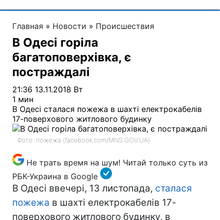
Главная
»
Новости
»
Происшествия
В Одесі горіла
багатоповерхівка, є
постраждалі
21:36 13.11.2018 Вт
1 мин
В Одесі сталася пожежа в шахті електрокабелів
17-поверхового житлового будинку
Фото: пожежа (facebook.com/MNS.GOV.UA)
Не трать время на шум! Читай только суть из
РБК-Украина в Google
В Одесі ввечері, 13 листопада,
сталася
пожежа
в шахті електрокабелів 17-
поверхового житлового будинку, в