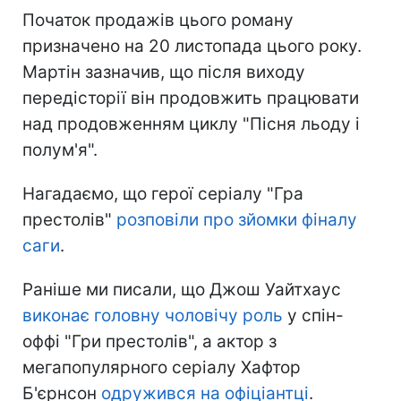
Початок продажів цього роману
призначено на 20 листопада цього року.
Мартін зазначив, що після виходу
передісторії він продовжить працювати
над продовженням циклу "Пісня льоду і
полум'я".
Нагадаємо, що герої серіалу "Гра
престолів"
розповіли про зйомки фіналу
саги
.
Раніше ми писали, що Джош Уайтхаус
виконає головну чоловічу роль
у спін-
оффі "Гри престолів", а актор з
мегапопулярного серіалу Хафтор
Б'єрнсон
одружився на офіціантці
.