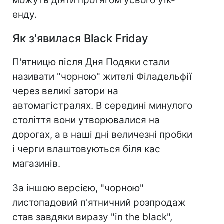
можуть діяти протягом усього уїк-
енду.
Як з'явилася Black Friday
П'ятницю після Дня Подяки стали
називати "чорною" жителі Філадельфії
через великі затори на
автомагістралях. В середині минулого
століття вони утворювалися на
дорогах, а в наші дні величезні пробки
і черги влаштовуються біля кас
магазинів.
За іншою версією, "чорною"
листопадовий п'ятничний розпродаж
став завдяки виразу "in the black",