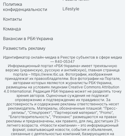
Политика
Lifestyle
конфиденциальности
Контакты
Команда
Вакансии в РБК-Украина
Разместить рекламу
Идентификатор онлайн-медиа в Реестре субъектов в сфере медиа
— R40-05347
Информационный портал «РБК-Украина» имеет трехязычную
версию (украинскую, русскую и английскую), главная страница
портала –
https://www.rbc.ua
. Фотографии, изображения
принадлежат их правообладателям. Все фотографии на Портале,
авторами которых являются журналисты РБК-Украина,
размещены на условиях лицензии Creative Commons Attribution
4.0 International. Редакция РБК-Украина может не разделять точку
зрения авторов. Оценочные суждения не подлежат
опровержению и подтверждению их правдивости. За
достоверность и содержание рекламы ответственность несет
рекламодатель. Материалы, обозначенные плашкой: "Пресс-
релизы", "Спецпроект", "Партнерский материал", "Promo",
"Благотворительность", "Резонанс" размещаются на правах
рекламы и предназначены, как правило, для лиц, достигших 21-
летнего возраста. «Новости компании» – это информационный
формат, охватывающий новости, события и объявления,
связанные с деятельностью компаний, базирующиеся на