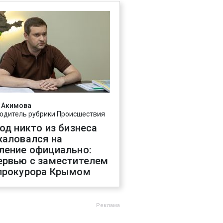
 Акимова
одитель рубрики Происшествия
год никто из бизнеса
жаловался на
ление официально:
ервью с заместителем
прокурора Крымом