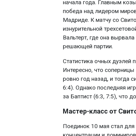
начала года. Главным коз
победа над лидером миров
Мадриде. К матчу со Свит
изнурительной трехсетово
Вальтерт, где она вырвала
решающей партии.
Статистика очных дуэлей п
Интересно, что соперницы 
ровно год назад, и тогда си
6:4). Однако последняя иг
за Баптист (6:3, 7:5), что
Мастер-класс от Свит
Поединок 10 мая стал дл
концентрации и доминиров