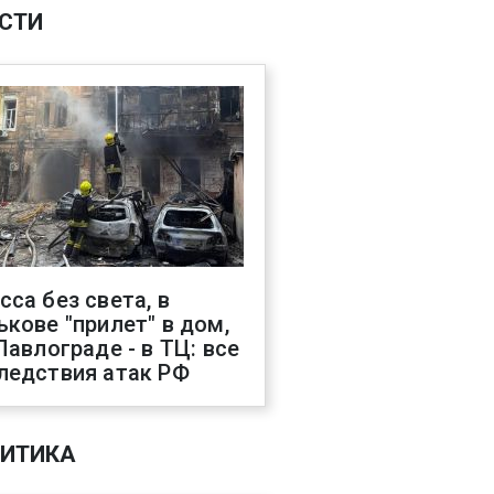
СТИ
сса без света, в
ькове "прилет" в дом,
 Павлограде - в ТЦ: все
ледствия атак РФ
ИТИКА