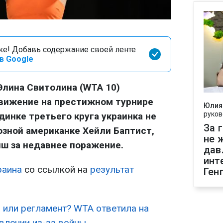
оке! Добавь содержание своей ленте
в Google
Элина Свитолина (WTA 10)
вижение на престижном турнире
Юлия
руков
динке третьего круга украинка не
За 
зной американке Хейли Баптист,
не 
ш за недавнее поражение.
дав
инт
раина
со ссылкой на
результат
Ген
 или регламент? WTA ответила на
влении из-за войны