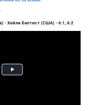
г
 - Хейли Баптист (США) - 6:1, 6:2
Play
Video