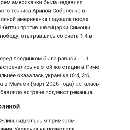
ырем американки была недавняя
ого тенниса Ариной Соболенко в
олиной американка подошла после
й битвы против швейцарки Симоны
 победу, отыгравшись со счета 1:4 в
еред поединком была равной - 1:1.
встречались на этой же стадии в Риме
льнее оказалась украинка (6:4, 3:6,
ра в Майами (март 2026 года) осталась
 добавляло встрече подтекст реванша.
олиной
я Элины идеальным примером
ания. Украинка не позволила