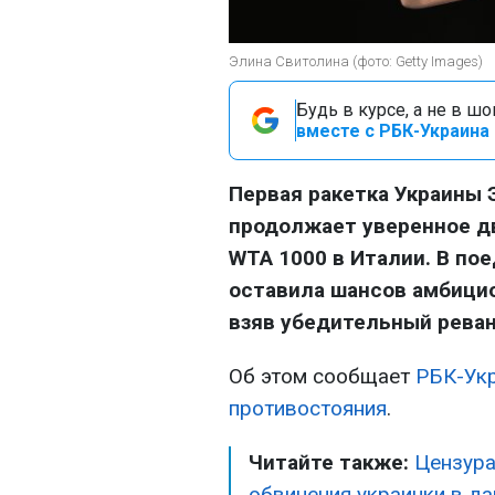
Элина Свитолина (фото: Getty Images)
Будь в курсе, а не в ш
вместе с РБК-Украина 
Первая ракетка Украины 
продолжает уверенное д
WTA 1000 в Италии. В пое
оставила шансов амбицио
взяв убедительный реван
Об этом сообщает
РБК-Ук
противостояния
.
Читайте также:
Цензура
обвинения украинки в да