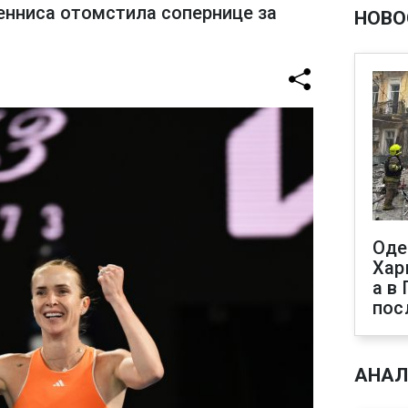
енниса отомстила сопернице за
НОВО
Оде
Хар
а в
пос
АНАЛ