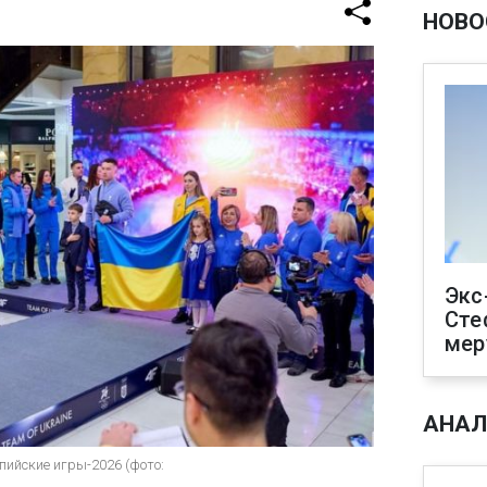
НОВО
Экс
Сте
мер
АНАЛ
ийские игры-2026 (фото: