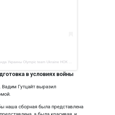
Публикация от Олимпийская команда Украины Olympic team Ukraine НОК Украины (@olympic_team_ukraine)
дготовка в условиях войны
 Вадим Гутцайт выразил
рмой.
обы наша сборная была представлена
 представлена, а была красивая, и