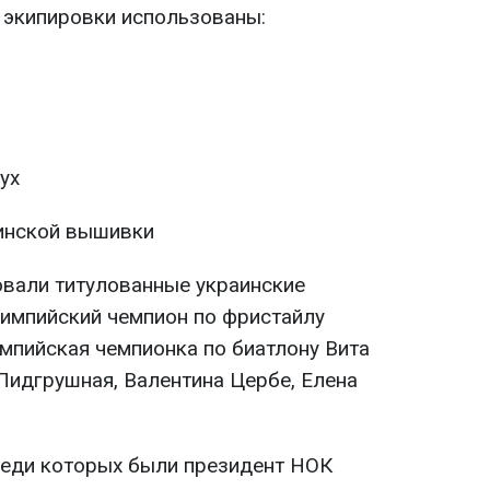
х экипировки использованы:
ух
инской вышивки
овали титулованные украинские
лимпийский чемпион по фристайлу
мпийская чемпионка по биатлону Вита
Пидгрушная, Валентина Цербе, Елена
реди которых были президент НОК