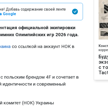
оке! Добавь содержание своей ленте
в Google
ентация официальной экипировки
зимних Олимпийских игр 2026 года.
раина
со ссылкой на аккаунт НОК в
Конс
корре
Буд
экз
с т
Tact
с польским брендом 4F и сочетает в
й идентичности и современный
й комитет (НОК) Украины