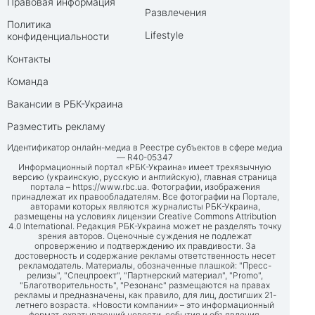
Правовая информация
Развлечения
Политика
Lifestyle
конфиденциальности
Контакты
Команда
Вакансии в РБК-Украина
Разместить рекламу
Идентификатор онлайн-медиа в Реестре субъектов в сфере медиа
— R40-05347
Информационный портал «РБК-Украина» имеет трехязычную
версию (украинскую, русскую и английскую), главная страница
портала –
https://www.rbc.ua
. Фотографии, изображения
принадлежат их правообладателям. Все фотографии на Портале,
авторами которых являются журналисты РБК-Украина,
размещены на условиях лицензии Creative Commons Attribution
4.0 International. Редакция РБК-Украина может не разделять точку
зрения авторов. Оценочные суждения не подлежат
опровержению и подтверждению их правдивости. За
достоверность и содержание рекламы ответственность несет
рекламодатель. Материалы, обозначенные плашкой: "Пресс-
релизы", "Спецпроект", "Партнерский материал", "Promo",
"Благотворительность", "Резонанс" размещаются на правах
рекламы и предназначены, как правило, для лиц, достигших 21-
летнего возраста. «Новости компании» – это информационный
формат, охватывающий новости, события и объявления,