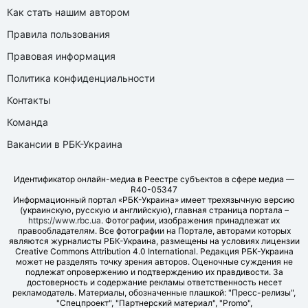
Как стать нашим автором
Правила пользования
Правовая информация
Политика конфиденциальности
Контакты
Команда
Вакансии в РБК-Украина
Идентификатор онлайн-медиа в Реестре субъектов в сфере медиа —
R40-05347
Информационный портал «РБК-Украина» имеет трехязычную версию
(украинскую, русскую и английскую), главная страница портала –
https://www.rbc.ua
. Фотографии, изображения принадлежат их
правообладателям. Все фотографии на Портале, авторами которых
являются журналисты РБК-Украина, размещены на условиях лицензии
Creative Commons Attribution 4.0 International. Редакция РБК-Украина
может не разделять точку зрения авторов. Оценочные суждения не
подлежат опровержению и подтверждению их правдивости. За
достоверность и содержание рекламы ответственность несет
рекламодатель. Материалы, обозначенные плашкой: "Пресс-релизы",
"Спецпроект", "Партнерский материал", "Promo",