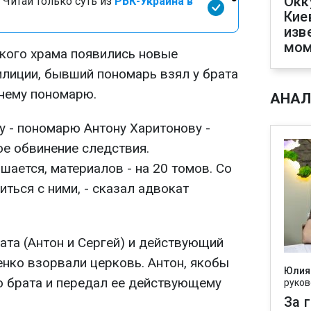
Окк
 Читай только суть из
РБК-Украина в
Кие
изв
мом
кого храма появились новые
илиции, бывший пономарь взял у брата
нему пономарю.
АНАЛ
 - пономарю Антону Харитонову -
е обвинение следствия.
ается, материалов - на 20 томов. Со
иться с ними, - сказал адвокат
ата (Антон и Сергей) и действующий
нко взорвали церковь. Антон, якобы
Юлия
о брата и передал ее действующему
руков
За 