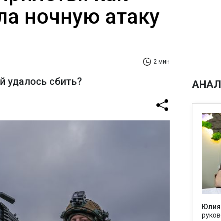
ла ночную атаку
2 мин
й удалось сбить?
АНАЛ
Юлия
руков