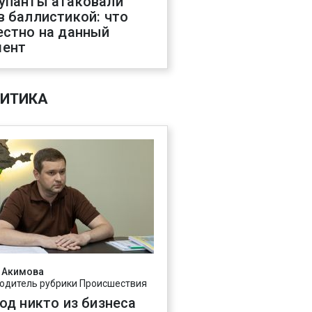
упанты атаковали
в баллистикой: что
естно на данный
ент
ИТИКА
 Акимова
одитель рубрики Происшествия
год никто из бизнеса