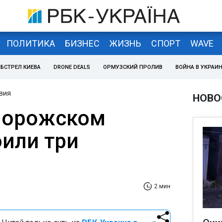
ПОЛИТИКА
БИЗНЕС
ЖИЗНЬ
СПОРТ
WAVE
БСТРЕЛ КИЕВА
DRONE DEALS
ОРМУЗСКИЙ ПРОЛИВ
ВОЙНА В УКРАИ
вия
НОВО
порожском
оили три
2 мин