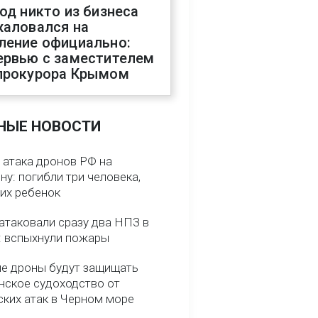
год никто из бизнеса
жаловался на
ление официально:
ервью с заместителем
прокурора Крымом
НЫЕ НОВОСТИ
 атака дронов РФ на
у: погибли три человека,
них ребенок
атаковали сразу два НПЗ в
: вспыхнули пожары
е дроны будут защищать
нское судоходство от
ских атак в Черном море