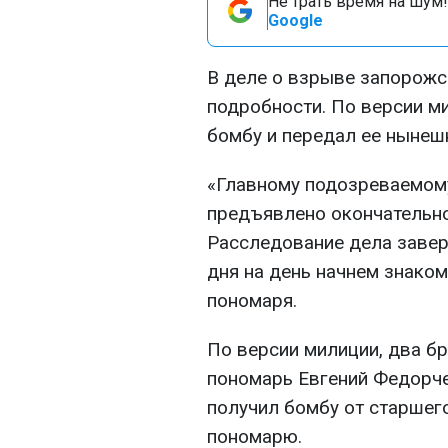
Не трать время на шум!
Google
В деле о взрыве запорожс
подробности. По версии м
бомбу и передал ее нынеш
«Главному подозреваемому
предъявлено окончательно
Расследование дела заверш
дня на день начнем знаком
пономаря.
По версии милиции, два бр
пономарь Евгений Федорче
получил бомбу от старшег
пономарю.