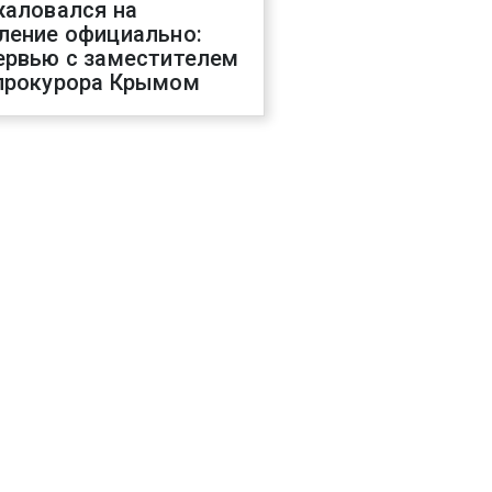
жаловался на
ление официально:
ервью с заместителем
прокурора Крымом