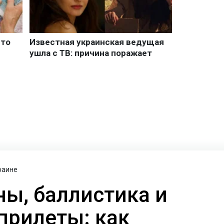
раине
ны, баллистика и
 прилеты: как