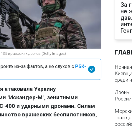
За 
не 
дав
инт
Ген
ГЛАВ
135 вражеских дронов (Getty Images)
онте из-за фактов, а не слухов с
РБК-
Ночная
Киевщин
среди 
ия атаковала Украину
Дроны 
ми "Искандер-М", зенитными
России
С-400 и ударными дронами. Силам
Морски
шинство вражеских беспилотников,
гражда
россий