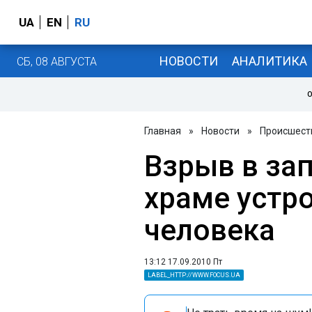
UA
EN
RU
НОВОСТИ
АНАЛИТИКА
СБ, 08 АВГУСТА
О
Главная
»
Новости
»
Происшест
Взрыв в за
храме устр
человека
13:12 17.09.2010 Пт
LABEL_HTTP://WWW.FOCUS.UA