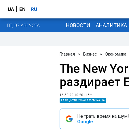
UA
EN
RU
НОВОСТИ
АНАЛИТИКА
ПТ, 07 АВГУСТА
Главная
»
Бизнес
»
Экономика
The New Yor
раздирает Е
16:53 20.10.2011 Чт
LABEL_HTTP://WWW.SEGODNYA.UA
Не трать время на шум!
Google