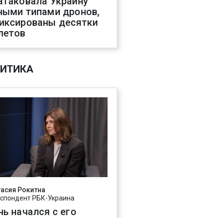
атаковала Украину
ными типами дронов,
иксированы десятки
летов
ИТИКА
асия Рокитна
спондент РБК-Украина
нь начался с его