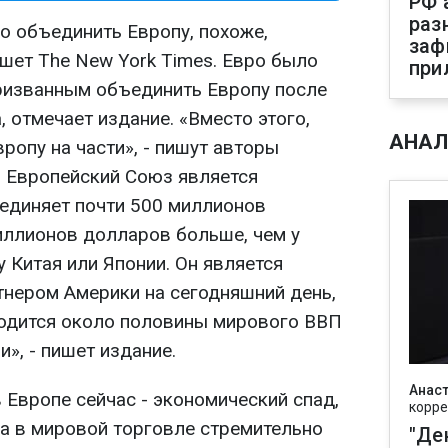
РФ 
раз
о объединить Европу, похоже,
заф
ишет The New York Times. Евро было
при
ризванным объединить Европу после
 отмечает издание. «Вместо этого,
АНАЛ
вропу на части», - пишут авторы
, Европейский Союз является
единяет почти 500 миллионов
риллионов долларов больше, чем у
у Китая или Японии. Он является
нером Америки на сегодняшний день,
ходится около половины мирового ВВП
и», - пишет издание.
Анаст
в Европе сейчас - экономический спад,
корре
а в мировой торговле стремительно
"Де