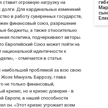
гиб
я ставит огромную нагрузку на
Мар
х долги. Для кардинальных изменений
сын
тво в работу суверенных государств,
Еле
ужен финансовый союз, разрешение
ые бюджеты, а также относительно
нная политика, подчеркивают авторы.
что Европейский Союз может пойти на
т национальной идентичности к
ели», - отмечается в статье.
с наибольшей проблемой за всю свою
т Жозе Мануэль Баррозу, глава
то не только финансовый,
й кризис, но и кризис доверия - в
ой Европе, в нашей способности
тил он. «Этот кризис угрожает всем