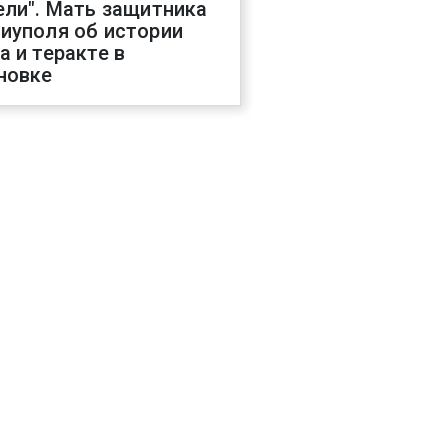
ели". Мать защитника
иуполя об истории
а и теракте в
новке