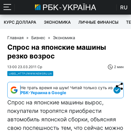
RU
КУРС ДОЛЛАРА
ЭКОНОМИКА
ЛИЧНЫЕ ФИНАНСЫ
T
Главная
»
Бизнес
»
Экономика
Спрос на японские машины
резко возрос
13:00 23.03.2011 Ср
2 мин
LABEL_HTTP://WWW.NEWSRU.UA
Не трать время на шум! Читай только суть из
РБК-Украина в Google
Спрос на японские машины вырос,
покупатели торопятся приобрести
автомобиль японской сборки, объясняя
свою поспешность тем, что сейчас можно