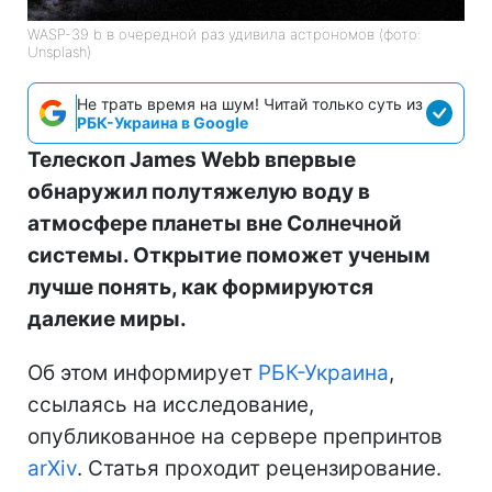
WASP-39 b в очередной раз удивила астрономов (фото:
Unsplash)
Не трать время на шум! Читай только суть из
РБК-Украина в Google
Телескоп James Webb впервые
обнаружил полутяжелую воду в
атмосфере планеты вне Солнечной
системы. Открытие поможет ученым
лучше понять, как формируются
далекие миры.
Об этом информирует
РБК-Украина
,
ссылаясь на исследование,
опубликованное на сервере препринтов
arXiv
. Статья проходит рецензирование.