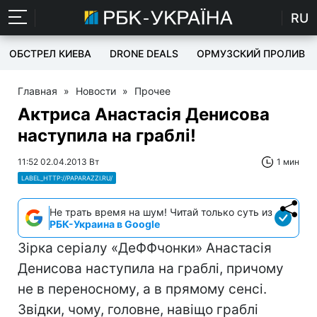
RU
ОБСТРЕЛ КИЕВА
DRONE DEALS
ОРМУЗСКИЙ ПРОЛИВ
Главная
»
Новости
»
Прочее
Актриса Анастасія Денисова
наступила на граблі!
11:52 02.04.2013 Вт
1 мин
LABEL_HTTP://PAPARAZZI.RU/
Не трать время на шум! Читай только суть из
РБК-Украина в Google
Зірка серіалу «ДеФФчонки» Анастасія
Денисова наступила на граблі, причому
не в переносному, а в прямому сенсі.
Звідки, чому, головне, навіщо граблі