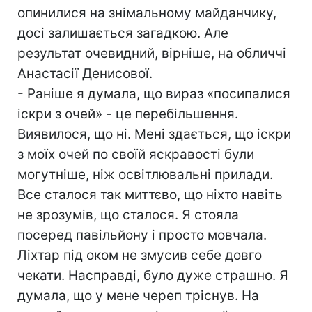
опинилися на знімальному майданчику,
досі залишається загадкою. Але
результат очевидний, вірніше, на обличчі
Анастасії Денисової.
- Раніше я думала, що вираз «посипалися
іскри з очей» - це перебільшення.
Виявилося, що ні. Мені здається, що іскри
з моїх очей по своїй яскравості були
могутніше, ніж освітлювальні прилади.
Все сталося так миттєво, що ніхто навіть
не зрозумів, що сталося. Я стояла
посеред павільйону і просто мовчала.
Ліхтар під оком не змусив себе довго
чекати. Насправді, було дуже страшно. Я
думала, що у мене череп тріснув. На