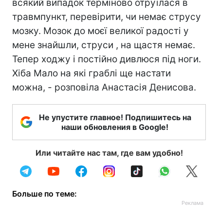
всякий випадок терміново отруїлася в
травмпункт, перевірити, чи немає струсу
мозку. Мозок до моєї великої радості у
мене знайшли, струси , на щастя немає.
Тепер ходжу і постійно дивлюся під ноги.
Хіба Мало на які граблі ще настати
можна, - розповіла Анастасія Денисова.
Не упустите главное! Подпишитесь на
наши обновления в Google!
Или читайте нас там, где вам удобно!
Больше по теме: