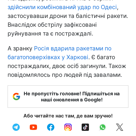
здійснили комбінований удар по Одесі
,
застосувавши дрони та балістичні ракети.
Внаслідок обстрілу зафіксовані
руйнування та є постраждалі.
А зранку
Росія вдарила ракетами по
багатоповерхівках у Харкові
. Є багато
постраждалих, двоє осіб загинули. Також
повідомлялось про людей під завалами.
Не пропустіть головне! Підпишіться на
наші оновлення в Google!
Або читайте нас там, де вам зручно!