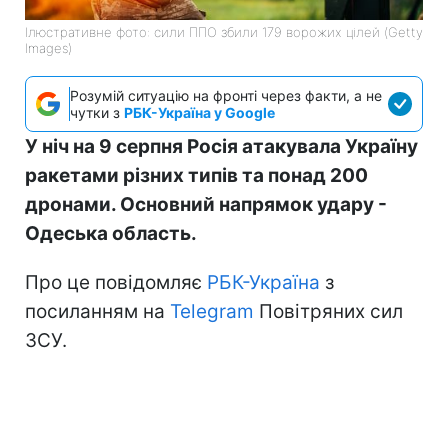
Ілюстративне фото: сили ППО збили 179 ворожих цілей (Getty
Images)
Розумій ситуацію на фронті через факти, а не
чутки з
РБК-Україна у Google
У ніч на 9 серпня Росія атакувала Україну
ракетами різних типів та понад 200
дронами. Основний напрямок удару -
Одеська область.
Про це повідомляє
РБК-Україна
з
посиланням на
Telegram
Повітряних сил
ЗСУ.