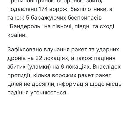
протиповітряною обороною збито/
подавлено 174 ворожі безпілотники, а
також 5 баражуючих боєприпасів
"Бандероль" на півночі, півдні та сході
країни.
Зафіксовано влучання ракет та ударних
дронів на 22 локаціях, а також падіння
збитих (уламки) на 6 локаціях. Внаслідок
протидії, кілька ворожих ракет ракет
цілей не досягли, інформація щодо місць
падіння уточнюється.