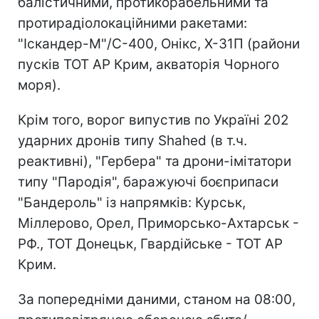
балістичними, протикорабельними та
протирадіолокаційними ракетами:
"Іскандер-М"/С-400, Онікс, Х-31П (райони
пусків ТОТ АР Крим, акваторія Чорного
моря).
Крім того, ворог випустив по Україні 202
ударних дронів типу Shahed (в т.ч.
реактивні), "Гербера" та дрони-імітатори
типу "Пародія", баражуючі боєприпаси
"Бандероль" із напрямків: Курськ,
Міллерово, Орел, Приморсько-Ахтарськ -
РФ., ТОТ Донецьк, Гвардійське - ТОТ АР
Крим.
За попередніми даними, станом на 08:00,