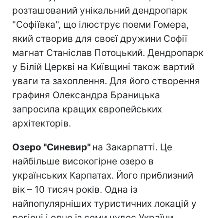
розташований унікальний дендропарк
"Софіївка", що ілюструє поеми Гомера,
який створив для своєї дружини Софії
магнат Станіслав Потоцький. Дендропарк
у Білій Церкві на Київщині також вартий
уваги та захоплення. Для його створення
графиня Олександра Браницька
запросила кращих європейських
архітекторів.
Озеро "Синевир"
на Закарпатті. Це
найбільше високогірне озеро в
українських Карпатах. Його приблизний
вік – 10 тисяч років. Одна із
найпопулярніших туристичних локацій у
регіоні і одне із семи чудес України.