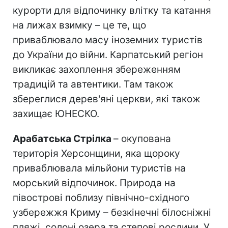
курорти для відпочинку влітку та катання
на лижах взимку – це те, що
приваблювало масу іноземних туристів
до України до війни. Карпатський регіон
викликає захоплення збереженням
традицій та автентики. Там також
збереглися дерев'яні церкви, які також
захищає ЮНЕСКО.
Арабатська Стрілка
– окупована
територія Херсонщини, яка щороку
приваблювала мільйони туристів на
морський відпочинок. Природа на
півострові поблизу північно-східного
узбережжя Криму – безкінечні білосніжні
пляжі, солоні озера та степові рослини. У