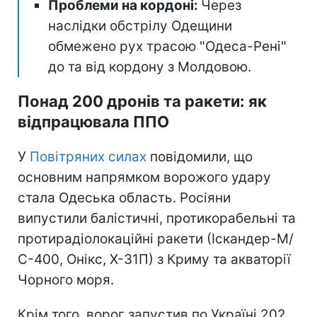
Проблеми на кордоні:
Через
наслідки обстрілу Одещини
обмежено рух трасою "Одеса-Рені"
до та від кордону з Молдовою.
Понад 200 дронів та ракети: як
відпрацювала ППО
У
Повітряних силах
повідомили, що
основним напрямком ворожого удару
стала Одеська область. Росіяни
випустили балістичні, протикорабельні та
протирадіолокаційні ракети (Іскандер-М/
С-400, Онікс, Х-31П) з Криму та акваторії
Чорного моря.
Крім того, ворог запустив по Україні 202