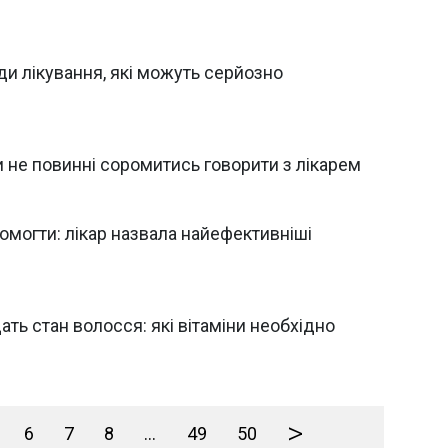
ди лікування, які можуть серйозно
 не повинні соромитись говорити з лікарем
омогти: лікар назвала найефективніші
ть стан волосся: які вітаміни необхідно
>
6
7
8
...
49
50