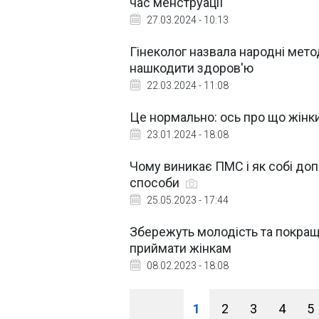
час менструації
27.03.2024 - 10:13
Гінеколог назвала народні мето
нашкодити здоров'ю
22.03.2024 - 11:08
Це нормально: ось про що жінки
23.01.2024 - 18:08
Чому виникає ПМС і як собі доп
способи
25.05.2023 - 17:44
Збережуть молодість та покраща
приймати жінкам
08.02.2023 - 18:08
1
2
3
4
5