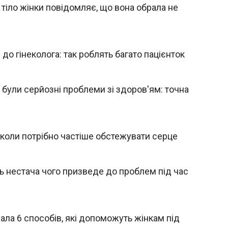
 тіло жінки повідомляє, що вона обрала не
 до гінеколога: так роблять багато пацієнток
о були серйозні проблеми зі здоров'ям: точна
, коли потрібно частіше обстежувати серце
сь нестача чого призведе до проблем під час
вала 6 способів, які допоможуть жінкам під