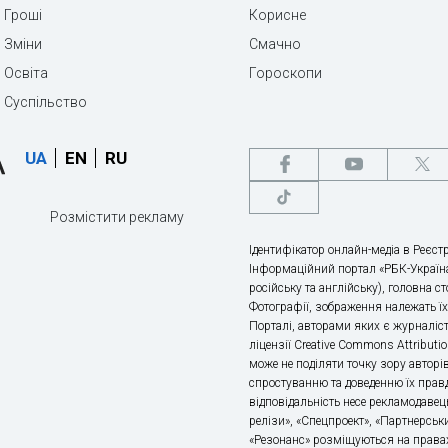
Гроші
Корисне
Зміни
Смачно
Освіта
Гороскопи
Суспільство
UA
EN
RU
Розмістити рекламу
Ідентифікатор онлайн-медіа в Реєстр
Інформаційний портал «РБК-Україна
російську та англійську), головна с
Фотографії, зображення належать ї
Порталі, авторами яких є журналіс
ліцензії Creative Commons Attributio
може не поділяти точку зору авторі
спростуванню та доведенню їх правд
відповідальність несе рекламодавец
релізи», «Спецпроект», «Партнерськи
«Резонанс» розміщуються на правах