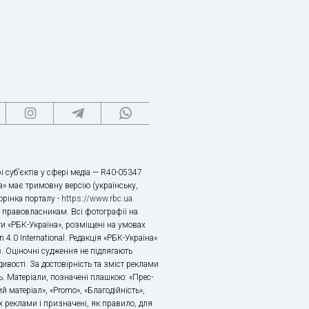
і суб’єктів у сфері медіа — R40-05347
» має тримовну версію (українську,
торінка порталу -
https://www.rbc.ua
.
х правовласникам. Всі фотографії на
ти «РБК-Україна», розміщені на умовах
n 4.0 International. Редакція «РБК-Україна»
в. Оціночні судження не підлягають
ивості. За достовірність та зміст реклами
ь. Матеріали, позначені плашкою: «Прес-
й матеріал», «Promo», «Благодійність»,
 реклами і призначені, як правило, для