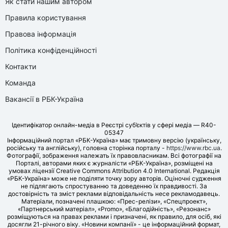
Як стати нашим автором
Правила користування
Правова інформація
Політика конфіденційності
Контакти
Команда
Вакансії в РБК-Україна
Ідентифікатор онлайн-медіа в Реєстрі суб’єктів у сфері медіа — R40-
05347
Інформаційний портал «РБК-Україна» має тримовну версію (українську,
російську та англійську), головна сторінка порталу -
https://www.rbc.ua
.
Фотографії, зображення належать їх правовласникам. Всі фотографії на
Порталі, авторами яких є журналісти «РБК-Україна», розміщені на
умовах ліцензії Creative Commons Attribution 4.0 International. Редакція
«РБК-Україна» може не поділяти точку зору авторів. Оціночні судження
не підлягають спростуванню та доведенню їх правдивості. За
достовірність та зміст реклами відповідальність несе рекламодавець.
Матеріали, позначені плашкою: «Прес-релізи», «Спецпроект»,
«Партнерський матеріал», «Promo», «Благодійність», «Резонанс»
розміщуються на правах реклами і призначені, як правило, для осіб, які
досягли 21-річного віку. «Новини компанії» - це інформаційний формат,