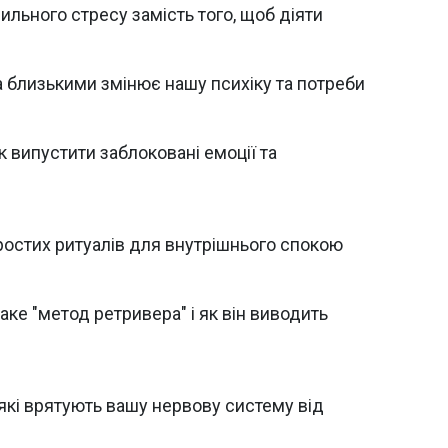
ильного стресу замість того, щоб діяти
за близькими змінює нашу психіку та потреби
як випустити заблоковані емоції та
ростих ритуалів для внутрішнього спокою
аке "метод ретривера" і як він виводить
 які врятують вашу нервову систему від