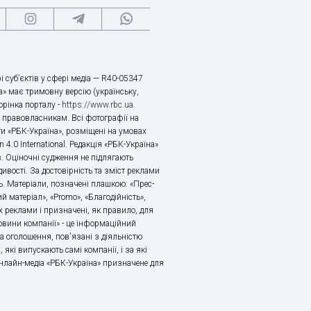
і суб’єктів у сфері медіа — R40-05347
» має тримовну версію (українську,
торінка порталу -
https://www.rbc.ua
.
х правовласникам. Всі фотографії на
ти «РБК-Україна», розміщені на умовах
n 4.0 International. Редакція «РБК-Україна»
в. Оціночні судження не підлягають
ивості. За достовірність та зміст реклами
ь. Матеріали, позначені плашкою: «Прес-
й матеріал», «Promo», «Благодійність»,
 реклами і призначені, як правило, для
«Новини компанії» - це інформаційний
а оголошення, пов'язані з діяльністю
 які випускають самі компанії, і за які
 Онлайн-медіа «РБК-Україна» призначене для