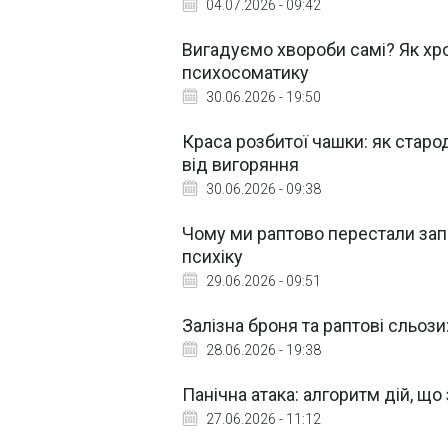
04.07.2026 - 09:42
Вигадуємо хвороби самі? Як хро
психосоматику
30.06.2026 - 19:50
Краса розбитої чашки: як старо
від вигоряння
30.06.2026 - 09:38
Чому ми раптово перестали зап
психіку
29.06.2026 - 09:51
Залізна броня та раптові сльоз
28.06.2026 - 19:38
Панічна атака: алгоритм дій, що
27.06.2026 - 11:12