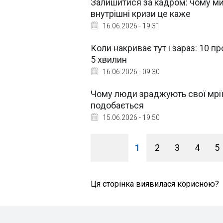
Залишитися за кадром: чому ми
внутрішні кризи це каже
16.06.2026 - 19:31
Коли накриває тут і зараз: 10 пр
5 хвилин
16.06.2026 - 09:30
Чому люди зраджують свої мрії 
подобається
15.06.2026 - 19:50
1
2
3
4
5
Ця сторінка виявилася корисною?