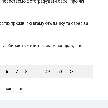
 перестаємо фотографувати себе і про які
остих трюків, які вгамують паніку та стрес за
та обирають жити так, як їм насправді не
>
6
7
8
...
49
50
ТАК
НІ