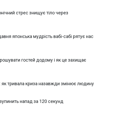
нічний стрес знищує тіло через
давня японська мудрість вабі-сабі рятує нас
рошувати гостей додому і як це захищає
и: як тривала криза назавжди змінює людину
 зупинить напад за 120 секунд