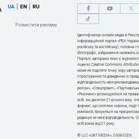
UA
EN
RU
Розмістити рекламу
Ідентифікатор онлайн-медіа в Реєстр
Інформаційний портал «РБК-Україна
російську та англійську), головна с
Фотографії, зображення належать ї
Порталі, авторами яких є журналіс
ліцензії Creative Commons Attributio
може не поділяти точку зору авторі
спростуванню та доведенню їх правд
відповідальність несе рекламодавец
релізи», «Спецпроект», «Партнерськи
«Резонанс» розміщуються на правах
осіб, які досягли 21-річного віку. 
формат, що охоплює новини, події т
компаній, базуються на пресрелізах,
редакція не несе відповідальність.
осіб віком від 21 року.
© LLC «UBT MEDIA», 2006-2026.