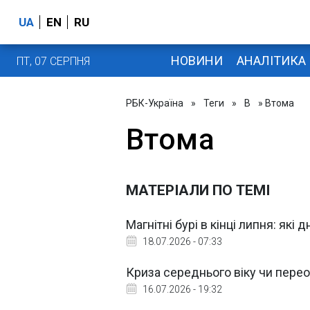
UA
EN
RU
НОВИНИ
АНАЛІТИКА
ПТ, 07 СЕРПНЯ
РБК-Україна
»
Теги
»
В
» Втома
Втома
МАТЕРІАЛИ ПО ТЕМІ
Магнітні бурі в кінці липня: які
18.07.2026 - 07:33
Криза середнього віку чи перео
16.07.2026 - 19:32