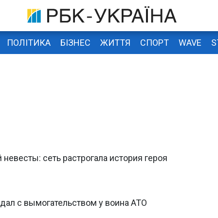
ПОЛІТИКА
БІЗНЕС
ЖИТТЯ
СПОРТ
WAVE
S
невесты: сеть растрогала история героя
ндал с вымогательством у воина АТО