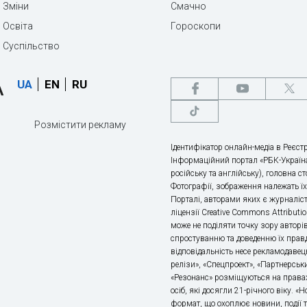
Зміни
Смачно
Освіта
Гороскопи
Суспільство
UA
EN
RU
Розмістити рекламу
Ідентифікатор онлайн-медіа в Реєстр
Інформаційний портал «РБК-Україна
російську та англійську), головна с
Фотографії, зображення належать ї
Порталі, авторами яких є журналіс
ліцензії Creative Commons Attributio
може не поділяти точку зору авторі
спростуванню та доведенню їх правд
відповідальність несе рекламодавец
релізи», «Спецпроект», «Партнерськи
«Резонанс» розміщуються на правах
осіб, які досягли 21-річного віку. 
формат, що охоплює новини, події т