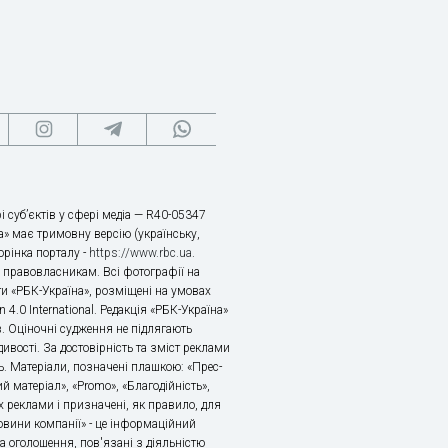
і суб’єктів у сфері медіа — R40-05347
» має тримовну версію (українську,
торінка порталу -
https://www.rbc.ua
.
х правовласникам. Всі фотографії на
ти «РБК-Україна», розміщені на умовах
n 4.0 International. Редакція «РБК-Україна»
в. Оціночні судження не підлягають
ивості. За достовірність та зміст реклами
ь. Матеріали, позначені плашкою: «Прес-
й матеріал», «Promo», «Благодійність»,
 реклами і призначені, як правило, для
«Новини компанії» - це інформаційний
а оголошення, пов'язані з діяльністю