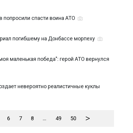
ев попросили спасти воина АТО
риал погибшему на Донбассе морпеху
моя маленькая победа": герой АТО вернулся
создает невероятно реалистичные куклы
>
6
7
8
...
49
50