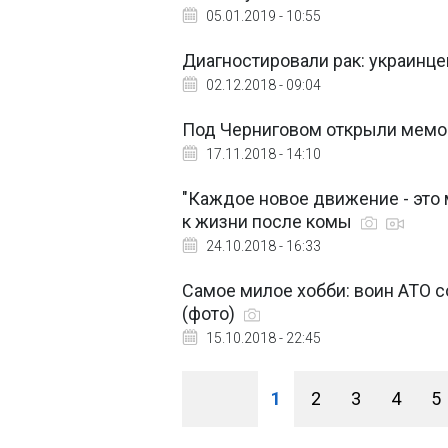
05.01.2019 - 10:55
Диагностировали рак: украинц
02.12.2018 - 09:04
Под Черниговом открыли мемо
17.11.2018 - 14:10
"Каждое новое движение - это 
к жизни после комы
24.10.2018 - 16:33
Самое милое хобби: воин АТО 
(фото)
15.10.2018 - 22:45
1
2
3
4
5