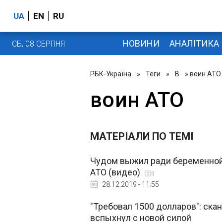
UA
EN
RU
НОВИНИ
АНАЛІТИКА
СБ, 08 СЕРПНЯ
РБК-Україна
»
Теги
»
В
» воин АТО
воин АТО
МАТЕРІАЛИ ПО ТЕМІ
Чудом выжил ради беременной 
АТО (видео)
28.12.2019 - 11:55
"Требовал 1500 долларов": ска
вспыхнул с новой силой