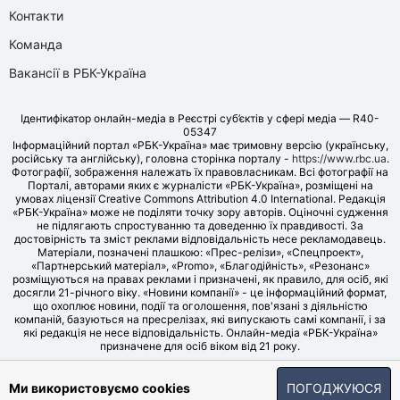
Контакти
Команда
Вакансії в РБК-Україна
Ідентифікатор онлайн-медіа в Реєстрі суб’єктів у сфері медіа — R40-
05347
Інформаційний портал «РБК-Україна» має тримовну версію (українську,
російську та англійську), головна сторінка порталу -
https://www.rbc.ua
.
Фотографії, зображення належать їх правовласникам. Всі фотографії на
Порталі, авторами яких є журналісти «РБК-Україна», розміщені на
умовах ліцензії Creative Commons Attribution 4.0 International. Редакція
«РБК-Україна» може не поділяти точку зору авторів. Оціночні судження
не підлягають спростуванню та доведенню їх правдивості. За
достовірність та зміст реклами відповідальність несе рекламодавець.
Матеріали, позначені плашкою: «Прес-релізи», «Спецпроект»,
«Партнерський матеріал», «Promo», «Благодійність», «Резонанс»
розміщуються на правах реклами і призначені, як правило, для осіб, які
досягли 21-річного віку. «Новини компанії» - це інформаційний формат,
що охоплює новини, події та оголошення, пов'язані з діяльністю
компаній, базуються на пресрелізах, які випускають самі компанії, і за
які редакція не несе відповідальність. Онлайн-медіа «РБК-Україна»
призначене для осіб віком від 21 року.
© LLC «UBT MEDIA», 2006-2026.
Ми використовуємо cookies
ПОГОДЖУЮСЯ