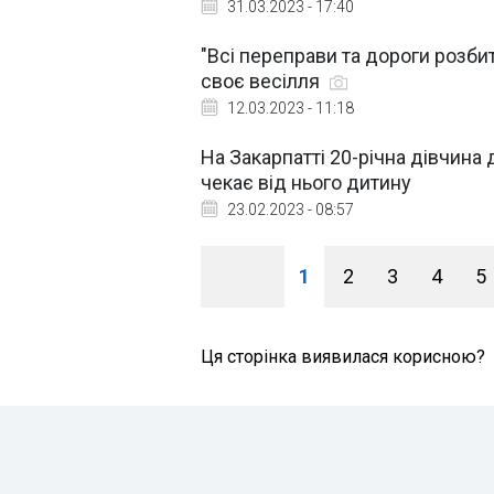
31.03.2023 - 17:40
"Всі переправи та дороги розбит
своє весілля
12.03.2023 - 11:18
На Закарпатті 20-річна дівчина
чекає від нього дитину
23.02.2023 - 08:57
1
2
3
4
5
Ця сторінка виявилася корисною?