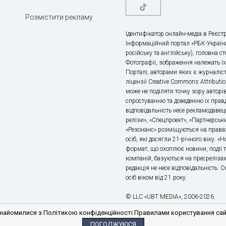
Розмістити рекламу
Ідентифікатор онлайн-медіа в Реєстр
Інформаційний портал «РБК-Україна
російську та англійську), головна с
Фотографії, зображення належать ї
Порталі, авторами яких є журналіс
ліцензії Creative Commons Attributio
може не поділяти точку зору авторі
спростуванню та доведенню їх правд
відповідальність несе рекламодавец
релізи», «Спецпроект», «Партнерськи
«Резонанс» розміщуються на правах
осіб, які досягли 21-річного віку. 
формат, що охоплює новини, події т
компаній, базуються на пресрелізах,
редакція не несе відповідальність.
осіб віком від 21 року.
© LLC «UBT MEDIA», 2006-2026.
айомилися з Політикою конфіденційності Правилами користування сайто
ПОГОДЖУЮСЯ