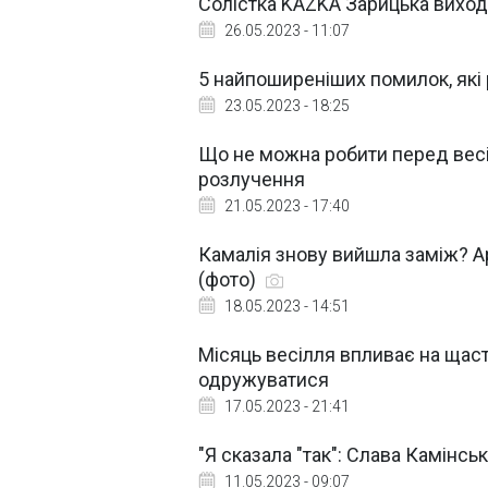
Солістка KAZKA Зарицька виходи
26.05.2023 - 11:07
5 найпоширеніших помилок, які 
23.05.2023 - 18:25
Що не можна робити перед весіл
розлучення
21.05.2023 - 17:40
Камалія знову вийшла заміж? А
(фото)
18.05.2023 - 14:51
Місяць весілля впливає на щас
одружуватися
17.05.2023 - 21:41
"Я сказала "так": Слава Камінсь
11.05.2023 - 09:07