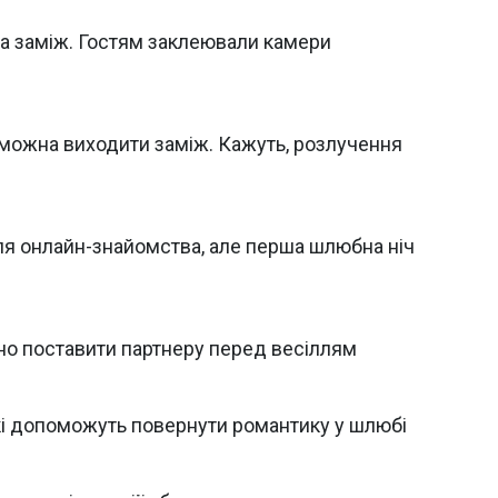
 заміж. Гостям заклеювали камери
 можна виходити заміж. Кажуть, розлучення
сля онлайн-знайомства, але перша шлюбна ніч
ібно поставити партнеру перед весіллям
які допоможуть повернути романтику у шлюбі