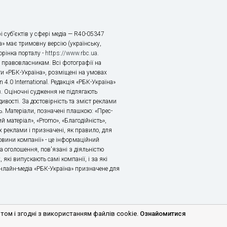
і суб’єктів у сфері медіа — R40-05347
» має тримовну версію (українську,
торінка порталу -
https://www.rbc.ua
.
х правовласникам. Всі фотографії на
ти «РБК-Україна», розміщені на умовах
n 4.0 International. Редакція «РБК-Україна»
в. Оціночні судження не підлягають
ивості. За достовірність та зміст реклами
ь. Матеріали, позначені плашкою: «Прес-
й матеріал», «Promo», «Благодійність»,
 реклами і призначені, як правило, для
«Новини компанії» - це інформаційний
а оголошення, пов'язані з діяльністю
 які випускають самі компанії, і за які
 Онлайн-медіа «РБК-Україна» призначене для
м і згодні з використанням файлів cookie.
Ознайомитися