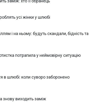
ть заміж: хто її обранець
роблять усі жінки у шлюбі
лям і на ньому: будуть скандали, бідність та
ртистка потрапила у неймовірну ситуацію
тя в шлюбі: коли суворо заборонено
ка знову виходить заміж