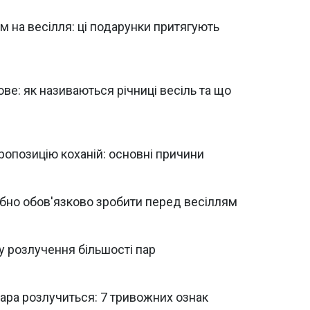
 на весілля: ці подарунки притягують
ве: як називаються річниці весіль та що
ропозицію коханій: основні причини
ібно обов'язково зробити перед весіллям
у розлучення більшості пар
 пара розлучиться: 7 тривожних ознак