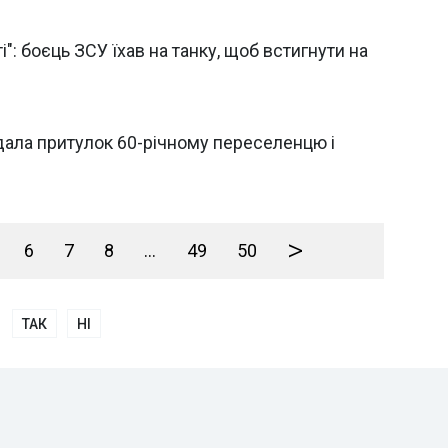
і": боєць ЗСУ їхав на танку, щоб встигнути на
 дала притулок 60-річному переселенцю і
>
6
7
8
...
49
50
ТАК
НІ