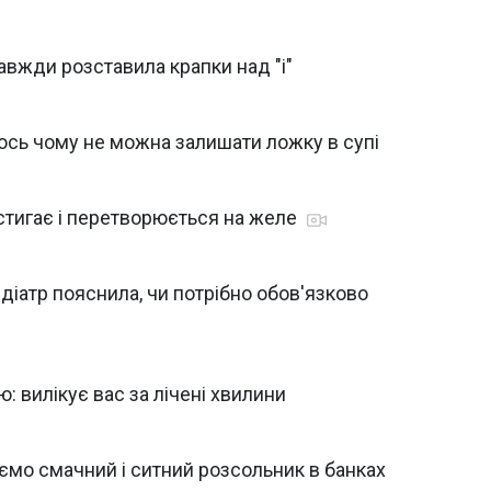
завжди розставила крапки над "і"
 ось чому не можна залишати ложку в супі
астигає і перетворюється на желе
едіатр пояснила, чи потрібно обов'язково
: вилікує вас за лічені хвилини
ємо смачний і ситний розсольник в банках