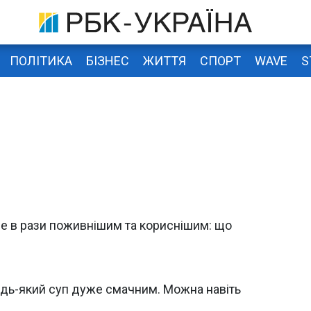
ПОЛІТИКА
БІЗНЕС
ЖИТТЯ
СПОРТ
WAVE
S
де в рази поживнішим та кориснішим: що
дь-який суп дуже смачним. Можна навіть