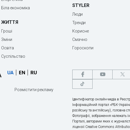
STYLER
Біла економіка
Люди
ЖИТТЯ
Тренди
Гроші
Корисне
Зміни
Смачно
Освіта
Гороскопи
Суспільство
UA
EN
RU
Розмістити рекламу
Ідентифікатор онлайн-медіа в Реєстр
Інформаційний портал «РБК-Україна
російську та англійську), головна с
Фотографії, зображення належать ї
Порталі, авторами яких є журналіс
ліцензії Creative Commons Attributio