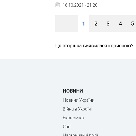
16.10.2021 - 21:20
1
2
3
4
5
Ця сторінка виявилася корисною?
НОВИНИ
Новини України
Війна в Україні
Економіка
Світ
Надзвичайні події