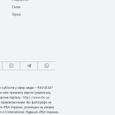
Смак
Зірки
і суб’єктів у сфері медіа — R40-05347
» має тримовну версію (українську,
торінка порталу -
https://www.rbc.ua
.
х правовласникам. Всі фотографії на
ти «РБК-Україна», розміщені на умовах
n 4.0 International. Редакція «РБК-Україна»