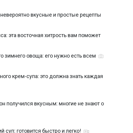
и невероятно вкусные и простые рецепты
са: эта восточная хитрость вам поможет
го зимнего овоща: его нужно есть всем
ого крем-супа: это должна знать каждая
 он получился вкусным: многие не знают о
 суп: готовится быстро и легко!