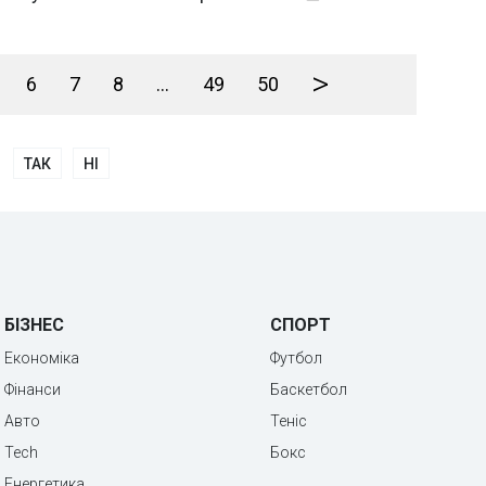
>
6
7
8
...
49
50
ТАК
НІ
БІЗНЕС
СПОРТ
Економіка
Футбол
Фінанси
Баскетбол
Авто
Теніс
Tech
Бокс
Енергетика