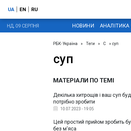
UA
EN
RU
НОВИНИ
АНАЛІТИКА
НД, 09 СЕРПНЯ
РБК-Україна
»
Теги
»
С
» суп
суп
МАТЕРІАЛИ ПО ТЕМІ
Декілька хитрощів і ваш суп бу
потрібно зробити
10.07.2023 - 19:05
Цей простий прийом зробить бу
без м'яса