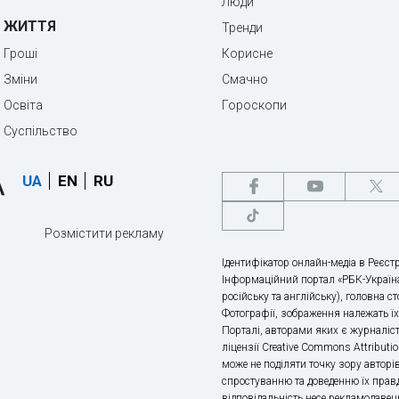
Люди
ЖИТТЯ
Тренди
Гроші
Корисне
Зміни
Смачно
Освіта
Гороскопи
Суспільство
UA
EN
RU
Розмістити рекламу
Ідентифікатор онлайн-медіа в Реєстр
Інформаційний портал «РБК-Україна
російську та англійську), головна с
Фотографії, зображення належать ї
Порталі, авторами яких є журналіс
ліцензії Creative Commons Attributio
може не поділяти точку зору авторі
спростуванню та доведенню їх правд
відповідальність несе рекламодавец