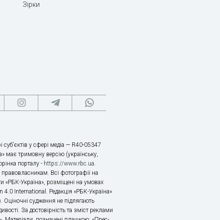
Зірки
і суб’єктів у сфері медіа — R40-05347
» має тримовну версію (українську,
торінка порталу -
https://www.rbc.ua
.
х правовласникам. Всі фотографії на
ти «РБК-Україна», розміщені на умовах
n 4.0 International. Редакція «РБК-Україна»
в. Оціночні судження не підлягають
ивості. За достовірність та зміст реклами
ь. Матеріали, позначені плашкою: «Прес-