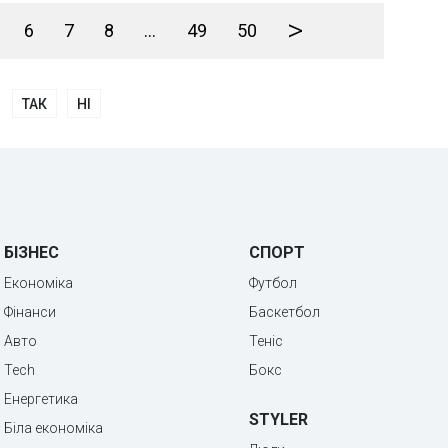
>
6
7
8
...
49
50
ТАК
НІ
БІЗНЕС
СПОРТ
Економіка
Футбол
Фінанси
Баскетбол
Авто
Теніс
Tech
Бокс
Енергетика
STYLER
Біла економіка