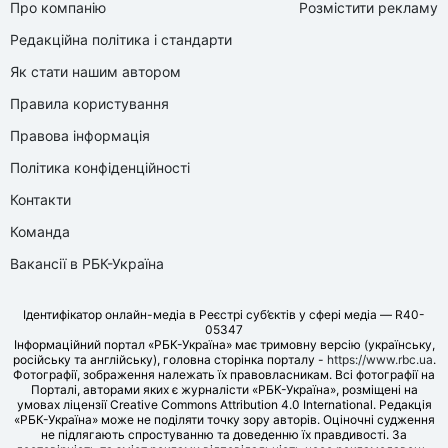
Про компанію
Розмістити рекламу
Редакційна політика і стандарти
Як стати нашим автором
Правила користування
Правова інформація
Політика конфіденційності
Контакти
Команда
Вакансії в РБК-Україна
Ідентифікатор онлайн-медіа в Реєстрі суб’єктів у сфері медіа — R40-
05347
Інформаційний портал «РБК-Україна» має тримовну версію (українську,
російську та англійську), головна сторінка порталу -
https://www.rbc.ua
.
Фотографії, зображення належать їх правовласникам. Всі фотографії на
Порталі, авторами яких є журналісти «РБК-Україна», розміщені на
умовах ліцензії Creative Commons Attribution 4.0 International. Редакція
«РБК-Україна» може не поділяти точку зору авторів. Оціночні судження
не підлягають спростуванню та доведенню їх правдивості. За