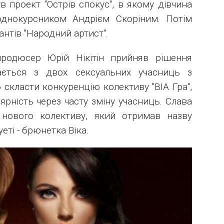
в проект "Острів спокус", в якому дівчина
однокурсником Андрієм Скоріним. Потім
антів "Народний артист".
продюсер Юрій Нікітін прийняв рішення
ається з двох сексуальних учасниць з
скласти конкуренцію колективу "ВІА Гра",
ярність через часту зміну учасниць. Слава
 нового колективу, який отримав назву
еті - брюнетка Віка.