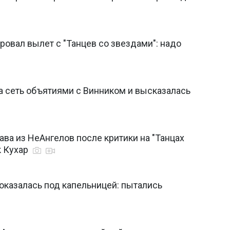
овал вылет с "Танцев со звездами": надо
 сеть объятиями с Винником и высказалась
ва из НеАнгелов после критики на "Танцах
к Кухар
оказалась под капельницей: пытались