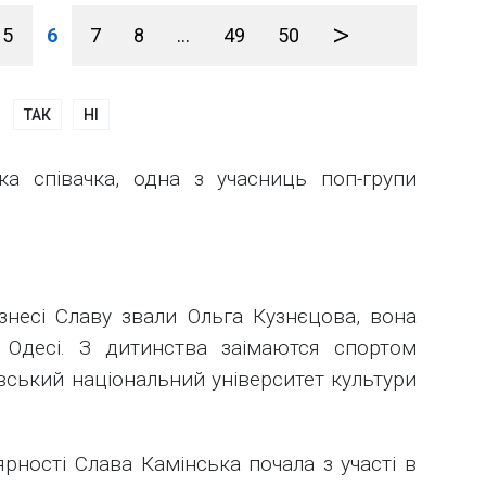
>
5
6
7
8
...
49
50
ТАК
НІ
ка співачка, одна з учасниць поп-групи
знесі Славу звали Ольга Кузнєцова, вона
 Одесі. З дитинства заімаются спортом
ївський національний університет культури
рності Слава Камінська почала з участі в