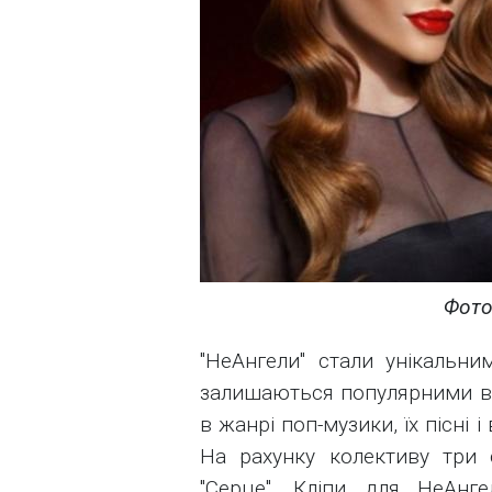
Фото
"НеАнгели" стали унікальни
залишаються популярними вже
в жанрі поп-музики, їх пісні і
На рахунку колективу три с
"Серце". Кліпи для НеАнге