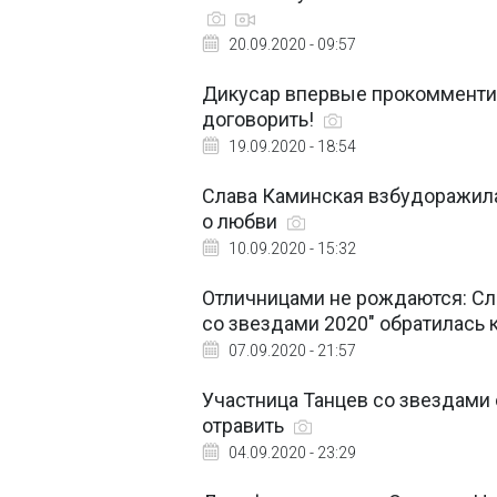
20.09.2020 - 09:57
Дикусар впервые прокомментир
договорить!
19.09.2020 - 18:54
Слава Каминская взбудоражила
о любви
10.09.2020 - 15:32
Отличницами не рождаются: Сла
со звездами 2020" обратилась 
07.09.2020 - 21:57
Участница Танцев со звездами 
отравить
04.09.2020 - 23:29