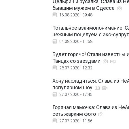
Дельфин и русалка: Слава из Н
бывшим мужем в Одессе
16.08.2020 - 09:48
Тотальное взаимопонимание: С
нежным поцелуем с экс-супру
04.08.2020 - 11:58
Будет горячо! Стали известны 
Танцах со звездами
28.07.2020 - 12:32
Хочу насладиться: Слава из Не
популярном шоу
27.07.2020 - 17:45
Горячая мамочка: Слава из НеА
сеть жарким фото
27.07.2020 - 11:56