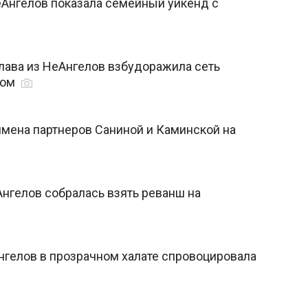
еАнгелов показала семейный уикенд с
лава из НеАнгелов взбудоражила сеть
гом
имена партнеров Саниной и Каминской на
Ангелов собралась взять реванш на
нгелов в прозрачном халате спровоцировала