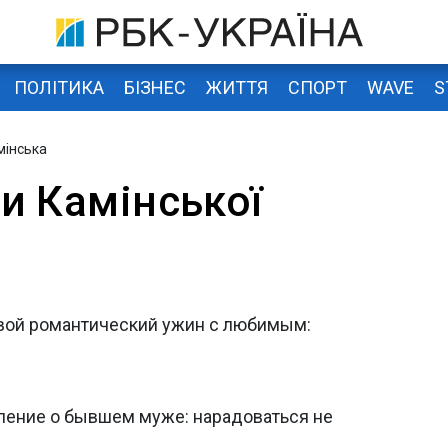
ПОЛІТИКА
БІЗНЕС
ЖИТТЯ
СПОРТ
WAVE
S
мінська
и Камінської
свой романтический ужин с любимым:
ление о бывшем муже: нарадоваться не