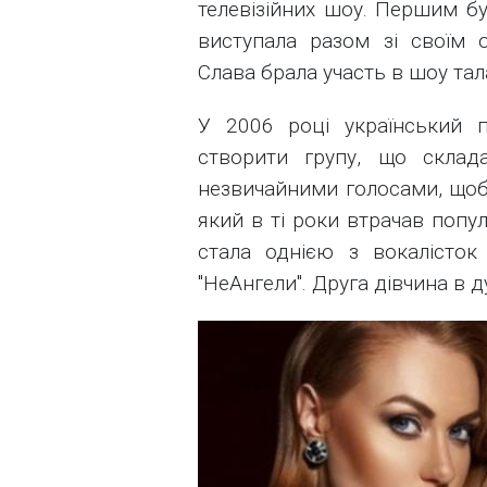
телевізійних шоу. Першим бу
виступала разом зі своїм 
Слава брала участь в шоу тал
У 2006 році український 
створити групу, що склад
незвичайними голосами, щоб 
який в ті роки втрачав попул
стала однією з вокалісток
"НеАнгели". Друга дівчина в ду