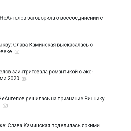
з НеАнгелов заговорила о воссоединении с
ыкву: Слава Каминская высказалась о
овеке
елов заинтриговала романтикой с экс-
ами 2020
 НеАнгелов решилась на признание Виннику
0
ике: Слава Каминская поделилась яркими