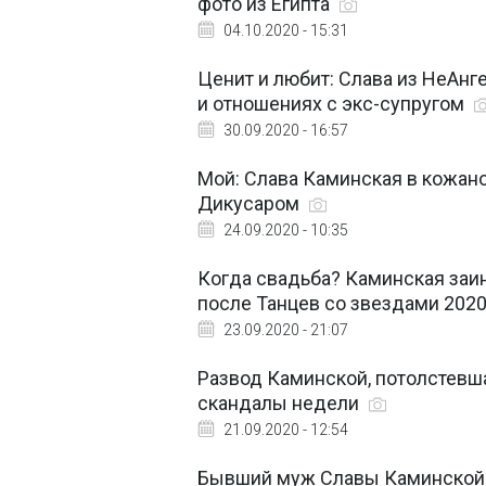
фото из Египта
04.10.2020 - 15:31
Ценит и любит: Слава из НеАн
и отношениях с экс-супругом
30.09.2020 - 16:57
Мой: Слава Каминская в кожан
Дикусаром
24.09.2020 - 10:35
Когда свадьба? Каминская заи
после Танцев со звездами 202
23.09.2020 - 21:07
Развод Каминской, потолстевша
скандалы недели
21.09.2020 - 12:54
Бывший муж Славы Каминской о