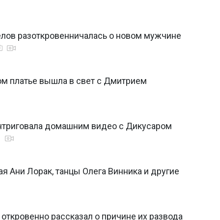
гелов разоткровенничалась о новом мужчине
ом платье вышла в свет с Дмитрием
нтриговала домашним видео с Дикусаром
0
я Ани Лорак, танцы Олега Винника и другие
ткровенно рассказал о причине их развода