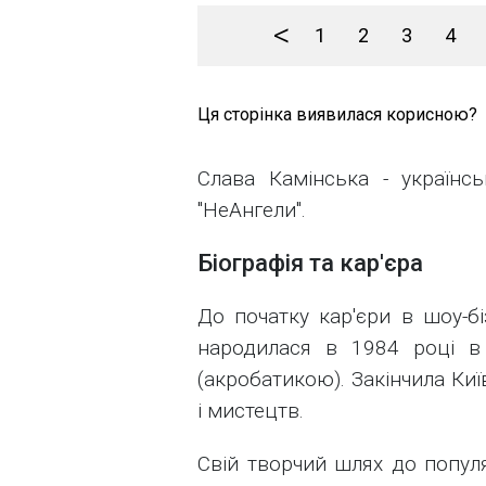
<
1
2
3
4
Ця сторінка виявилася корисною?
Слава Камінська - українсь
"НеАнгели".
Біографія та кар'єра
До початку кар'єри в шоу-бі
народилася в 1984 році в
(акробатикою). Закінчила Ки
і мистецтв.
Свій творчий шлях до популя