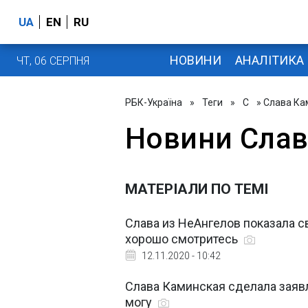
UA
EN
RU
НОВИНИ
АНАЛІТИКА
ЧТ, 06 СЕРПНЯ
РБК-Україна
»
Теги
»
С
» Слава Ка
Новини Слав
МАТЕРІАЛИ ПО ТЕМІ
Слава из НеАнгелов показала 
хорошо смотритесь
12.11.2020 - 10:42
Слава Каминская сделала заяв
могу