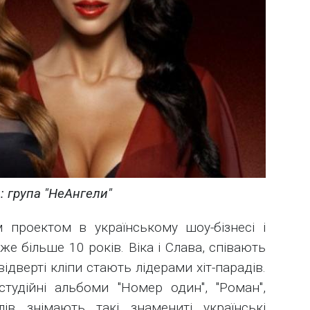
: група "НеАнгели"
м проектом в українському шоу-бізнесі і
 більше 10 років. Віка і Слава, співають
 відверті кліпи стають лідерами хіт-парадів.
тудійні альбоми "Номер один", "Роман",
лів знімають такі знамениті українські