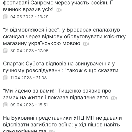
фестивалі Санремо через участь росіян. Її
вчинок вразив усіх!
04.05.2023 - 13:29
"Я відмовляюся і все": у Броварах спалахнув
скандал через відмову обслуговувати клієнтку
магазину українською мовою
30.04.2023 - 17:05
Спартак Субота відповів на звинувачення у
гучному розслідуванні: "також є що сказати"
11.04.2023 - 21:08
"Ми йдемо за вами!" Тищенко заявив про
замах на життя і показав підпалене авто
09.04.2023 - 18:51
На Буковині представники УПЦ МП не давали
відспівати загиблого воїна: у хід пішов навіть
сльозогінний газ