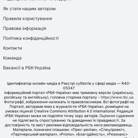
Як стати нашим автором
Правила користування
Правова інформація
Політика конфіденційності
Контакти
Команда
Вакансії в РБК-Україна
Ідентифікатор онлайн-медіа в Реєстрі суб’єктів у сфері медіа — R40-
05347
Інформаційний портал «РБК-Україна» має тримовну версію (українську,
російську та англійську), головна сторінка порталу -
https://www.rbc.ua
.
Фотографії, зображення належать їх правовласникам. Всі фотографії на
Порталі, авторами яких є журналісти «РБК-Україна», розміщені на
умовах ліцензії Creative Commons Attribution 4.0 International. Редакція
«РБК-Україна» може не поділяти точку зору авторів. Оціночні судження
не підлягають спростуванню та доведенню їх правдивості. За
достовірність та зміст реклами відповідальність несе рекламодавець.
Матеріали, позначені плашкою: «Прес-релізи», «Спецпроект»,
«Партнерський матеріал», «Promo», «Благодійність», «Резонанс»