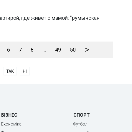
артирой, где живет с мамой: "румынская
>
6
7
8
...
49
50
ТАК
НІ
БІЗНЕС
СПОРТ
Економіка
Футбол