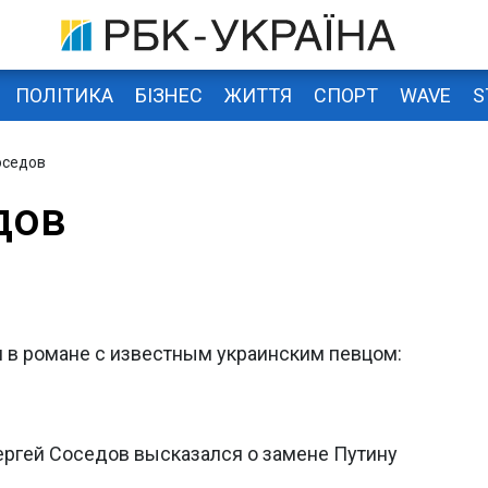
ПОЛІТИКА
БІЗНЕС
ЖИТТЯ
СПОРТ
WAVE
S
оседов
дов
я в романе с известным украинским певцом:
ергей Соседов высказался о замене Путину