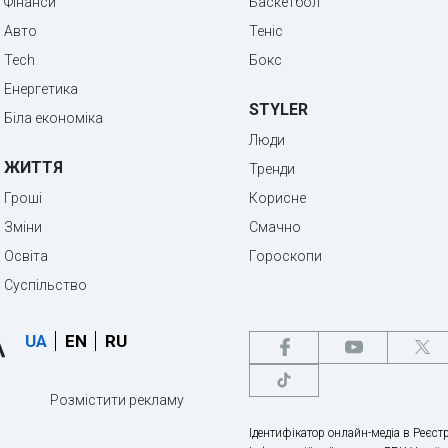
Фінанси
Баскетбол
Авто
Теніс
Tech
Бокс
Енергетика
STYLER
Біла економіка
Люди
ЖИТТЯ
Тренди
Гроші
Корисне
Зміни
Смачно
Освіта
Гороскопи
Суспільство
UA
EN
RU
Розмістити рекламу
Ідентифікатор онлайн-медіа в Реєстр