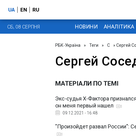
UA
EN
RU
НОВИНИ
АНАЛІТИКА
СБ, 08 СЕРПНЯ
РБК-Україна
»
Теги
»
С
» Сергей С
Сергей Сосе
МАТЕРІАЛИ ПО ТЕМІ
Экс-судья Х-Фактора призналс
он меня первый нашел
09.12.2021 - 16:48
"Произойдет развал России": С