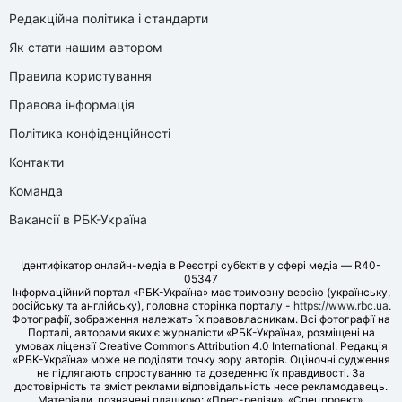
Редакційна політика і стандарти
Як стати нашим автором
Правила користування
Правова інформація
Політика конфіденційності
Контакти
Команда
Вакансії в РБК-Україна
Ідентифікатор онлайн-медіа в Реєстрі суб’єктів у сфері медіа — R40-
05347
Інформаційний портал «РБК-Україна» має тримовну версію (українську,
російську та англійську), головна сторінка порталу -
https://www.rbc.ua
.
Фотографії, зображення належать їх правовласникам. Всі фотографії на
Порталі, авторами яких є журналісти «РБК-Україна», розміщені на
умовах ліцензії Creative Commons Attribution 4.0 International. Редакція
«РБК-Україна» може не поділяти точку зору авторів. Оціночні судження
не підлягають спростуванню та доведенню їх правдивості. За
достовірність та зміст реклами відповідальність несе рекламодавець.
Матеріали, позначені плашкою: «Прес-релізи», «Спецпроект»,