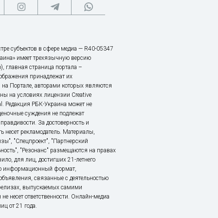
тре субъектов в сфере медиа — R40-05347
аина» имеет трехязычную версию
), главная страница портала –
зображения принадлежат их
 на Портале, авторами которых являются
ы на условиях лицензии Creative
nal. Редакция РБК-Украина может не
ценочные суждения не подлежат
правдивости. За достоверность и
ь несет рекламодатель. Материалы,
зы", "Спецпроект", "Партнерский
ьность", "Резонанс" размещаются на правах
ило, для лиц, достигших 21-летнего
это информационный формат,
объявления, связанные с деятельностью
релизах, выпускаемых самими
 не несет ответственности. Онлайн-медиа
ц от 21 года.