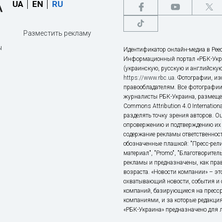
UA
EN
RU
Разместить рекламу
ы
Идентификатор онлайн-медиа в Реес
Информационный портал «РБК-Укр
(украинскую, русскую и английскую
https://www.rbc.ua
. Фотографии, и
правообладателям. Все фотографии
журналисты РБК-Украина, размещен
Commons Attribution 4.0 Internatio
разделять точку зрения авторов. О
опровержению и подтверждению их 
содержание рекламы ответственност
обозначенные плашкой: "Пресс-рели
материал", "Promo", "Благотворител
рекламы и предназначены, как прав
возраста. «Новости компании» – 
охватывающий новости, события и 
компаний, базирующиеся на пресс
компаниями, и за которые редакция
«РБК-Украина» предназначено для ли