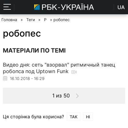
UA
Головна
»
Теги
»
Р
» робопес
робопес
МАТЕРІАЛИ ПО ТЕМІ
Видео дня: сеть "взорвал" ритмичный танец
робопса под Uptown Funk
16.10.2018 - 16:29
1 из 50
Ця сторінка була корисна?
ТАК
НІ