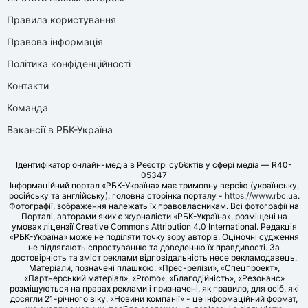
Правила користування
Правова інформація
Політика конфіденційності
Контакти
Команда
Вакансії в РБК-Україна
Ідентифікатор онлайн-медіа в Реєстрі суб’єктів у сфері медіа — R40-
05347
Інформаційний портал «РБК-Україна» має тримовну версію (українську,
російську та англійську), головна сторінка порталу -
https://www.rbc.ua
.
Фотографії, зображення належать їх правовласникам. Всі фотографії на
Порталі, авторами яких є журналісти «РБК-Україна», розміщені на
умовах ліцензії Creative Commons Attribution 4.0 International. Редакція
«РБК-Україна» може не поділяти точку зору авторів. Оціночні судження
не підлягають спростуванню та доведенню їх правдивості. За
достовірність та зміст реклами відповідальність несе рекламодавець.
Матеріали, позначені плашкою: «Прес-релізи», «Спецпроект»,
«Партнерський матеріал», «Promo», «Благодійність», «Резонанс»
розміщуються на правах реклами і призначені, як правило, для осіб, які
досягли 21-річного віку. «Новини компанії» - це інформаційний формат,