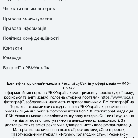
Як стати нашим автором
Правила користування
Правова інформація
Політика конфіденційності
Контакти
Команда
Вакансії в РБК-Україна
Ідентифікатор онлайн-медіа в Реєстрі суб’єктів у сфері медіа — R40-
05347
Інформаційний портал «РБК-Україна» має тримовну версію (українську,
російську та англійську), головна сторінка порталу -
https://www.rbc.ua
.
Фотографії, зображення належать їх правовласникам. Всі фотографії на
Порталі, авторами яких є журналісти «РБК-Україна», розміщені на
умовах ліцензії Creative Commons Attribution 4.0 International. Редакція
«РБК-Україна» може не поділяти точку зору авторів. Оціночні судження
не підлягають спростуванню та доведенню їх правдивості. За
достовірність та зміст реклами відповідальність несе рекламодавець.
Матеріали, позначені плашкою: «Прес-релізи», «Спецпроект»,
«Партнерський матеріал», «Promo», «Благодійність», «Резонанс»