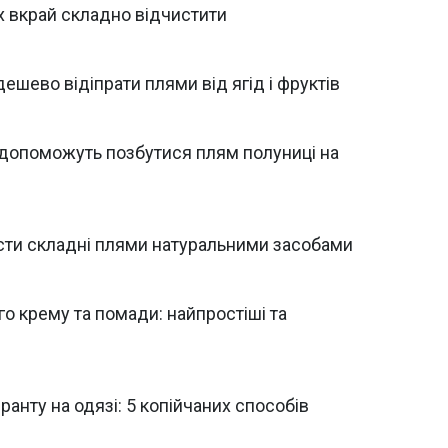
их вкрай складно відчистити
ешево відіпрати плями від ягід і фруктів
и допоможуть позбутися плям полуниці на
ивести складні плями натуральними засобами
го крему та помади: найпростіші та
ранту на одязі: 5 копійчаних способів