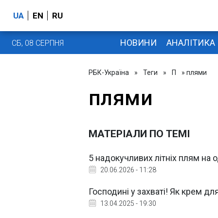
UA
EN
RU
НОВИНИ
АНАЛІТИКА
СБ, 08 СЕРПНЯ
РБК-Україна
»
Теги
»
П
» плями
плями
МАТЕРІАЛИ ПО ТЕМІ
5 надокучливих літніх плям на 
20.06.2026 - 11:28
Господині у захваті! Як крем дл
13.04.2025 - 19:30