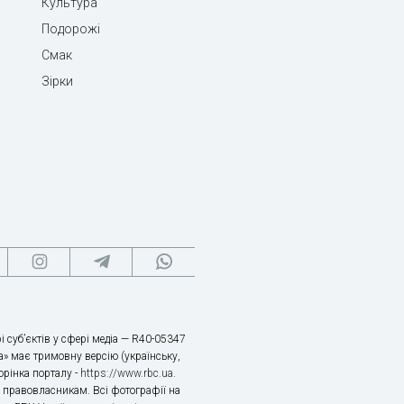
Культура
Подорожі
Смак
Зірки
і суб’єктів у сфері медіа — R40-05347
» має тримовну версію (українську,
торінка порталу -
https://www.rbc.ua
.
х правовласникам. Всі фотографії на