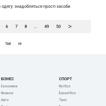
з одягу: знадобляться прості засоби
>
6
7
8
...
49
50
ТАК
НІ
БІЗНЕС
СПОРТ
Економіка
Футбол
Фінанси
Баскетбол
Авто
Теніс