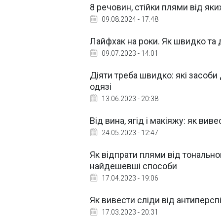
8 речовин, стійки плями від як
09.08.2024 - 17:48
Лайфхак на роки. Як швидко та д
09.07.2023 - 14:01
Діяти треба швидко: які засоб
одязі
13.06.2023 - 20:38
Від вина, ягід і макіяжу: як в
24.05.2023 - 12:47
Як відпрати плями від тонально
найдешевші способи
17.04.2023 - 19:06
Як вивести сліди від антиперспі
17.03.2023 - 20:31