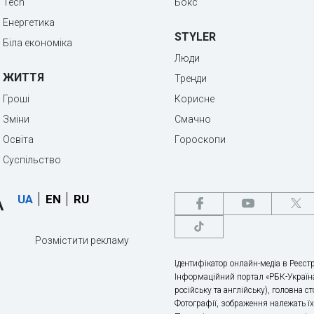
Tech
Бокс
Енергетика
STYLER
Біла економіка
Люди
ЖИТТЯ
Тренди
Гроші
Корисне
Зміни
Смачно
Освіта
Гороскопи
Суспільство
UA
EN
RU
Розмістити рекламу
Ідентифікатор онлайн-медіа в Реєстр
Інформаційний портал «РБК-Україна
російську та англійську), головна с
Фотографії, зображення належать ї