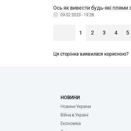
Ось як вивести будь-які плями 
09.02.2023 - 19:28
1
2
3
4
5
Ця сторінка виявилася корисною?
НОВИНИ
Новини України
Війна в Україні
Економіка