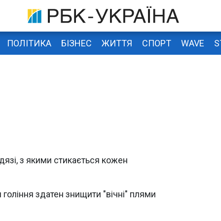
ПОЛІТИКА
БІЗНЕС
ЖИТТЯ
СПОРТ
WAVE
S
одязі, з якими стикається кожен
я гоління здатен знищити "вічні" плями