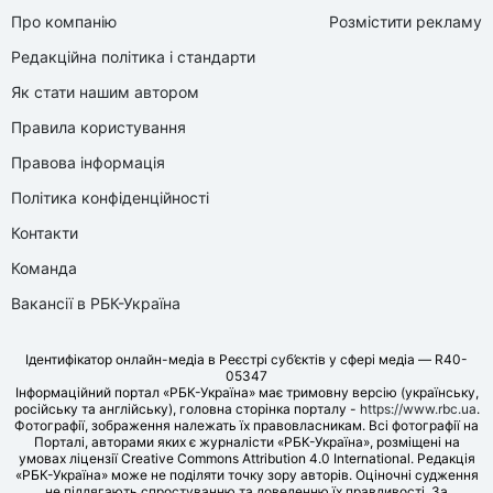
Про компанію
Розмістити рекламу
Редакційна політика і стандарти
Як стати нашим автором
Правила користування
Правова інформація
Політика конфіденційності
Контакти
Команда
Вакансії в РБК-Україна
Ідентифікатор онлайн-медіа в Реєстрі суб’єктів у сфері медіа — R40-
05347
Інформаційний портал «РБК-Україна» має тримовну версію (українську,
російську та англійську), головна сторінка порталу -
https://www.rbc.ua
.
Фотографії, зображення належать їх правовласникам. Всі фотографії на
Порталі, авторами яких є журналісти «РБК-Україна», розміщені на
умовах ліцензії Creative Commons Attribution 4.0 International. Редакція
«РБК-Україна» може не поділяти точку зору авторів. Оціночні судження
не підлягають спростуванню та доведенню їх правдивості. За