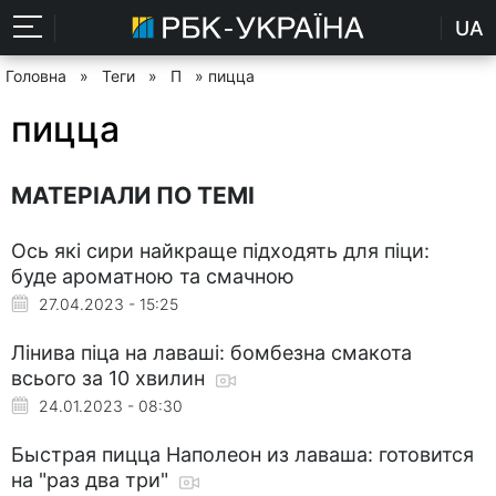
UA
Головна
»
Теги
»
П
» пицца
пицца
МАТЕРІАЛИ ПО ТЕМІ
Ось які сири найкраще підходять для піци:
буде ароматною та смачною
27.04.2023 - 15:25
Лінива піца на лаваші: бомбезна смакота
всього за 10 хвилин
24.01.2023 - 08:30
Быстрая пицца Наполеон из лаваша: готовится
на "раз два три"