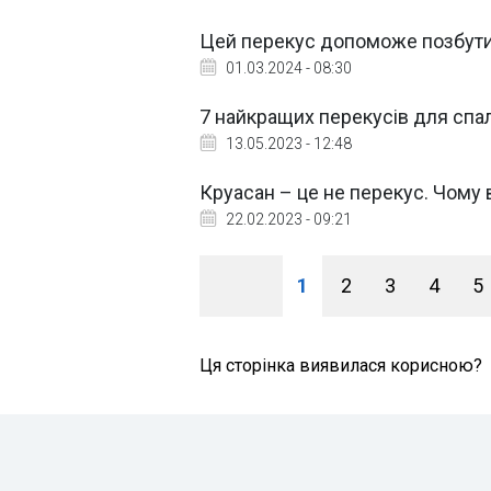
Цей перекус допоможе позбути
01.03.2024 - 08:30
7 найкращих перекусів для спа
13.05.2023 - 12:48
Круасан – це не перекус. Чому 
22.02.2023 - 09:21
1
2
3
4
5
Ця сторінка виявилася корисною?