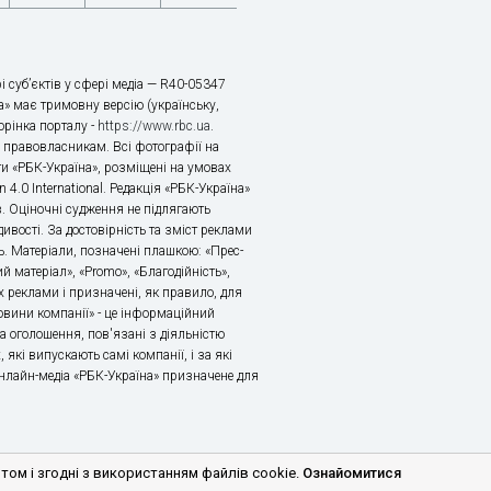
і суб’єктів у сфері медіа — R40-05347
» має тримовну версію (українську,
торінка порталу -
https://www.rbc.ua
.
х правовласникам. Всі фотографії на
ти «РБК-Україна», розміщені на умовах
n 4.0 International. Редакція «РБК-Україна»
в. Оціночні судження не підлягають
ивості. За достовірність та зміст реклами
ь. Матеріали, позначені плашкою: «Прес-
й матеріал», «Promo», «Благодійність»,
 реклами і призначені, як правило, для
«Новини компанії» - це інформаційний
а оголошення, пов'язані з діяльністю
 які випускають самі компанії, і за які
 Онлайн-медіа «РБК-Україна» призначене для
м і згодні з використанням файлів cookie.
Ознайомитися