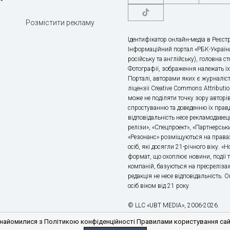
Розмістити рекламу
Ідентифікатор онлайн-медіа в Реєстр
Інформаційний портал «РБК-Україна
російську та англійську), головна с
Фотографії, зображення належать ї
Порталі, авторами яких є журналіс
ліцензії Creative Commons Attributio
може не поділяти точку зору авторі
спростуванню та доведенню їх правд
відповідальність несе рекламодавец
релізи», «Спецпроект», «Партнерськи
«Резонанс» розміщуються на правах
осіб, які досягли 21-річного віку. 
формат, що охоплює новини, події т
компаній, базуються на пресрелізах,
редакція не несе відповідальність.
осіб віком від 21 року.
© LLC «UBT MEDIA», 2006-2026.
айомилися з Політикою конфіденційності Правилами користування сайто