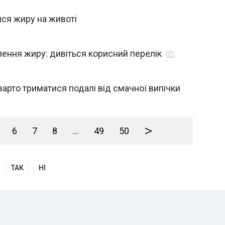
ся жиру на животі
лення жиру: дивіться корисний перелік
варто триматися подалі від смачної випічки
>
6
7
8
...
49
50
ТАК
НІ