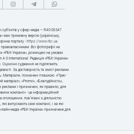
і суб’єктів у сфері медіа — R40-05347
» має тримовну версію (українську,
торінка порталу -
https://www.rbc.ua
.
х правовласникам. Всі фотографії на
ти «РБК-Україна», розміщені на умовах
n 4.0 International. Редакція «РБК-Україна»
в. Оціночні судження не підлягають
ивості. За достовірність та зміст реклами
ь. Матеріали, позначені плашкою: «Прес-
й матеріал», «Promo», «Благодійність»,
 реклами і призначені, як правило, для
«Новини компанії» - це інформаційний
а оголошення, пов'язані з діяльністю
 які випускають самі компанії, і за які
 Онлайн-медіа «РБК-Україна» призначене для