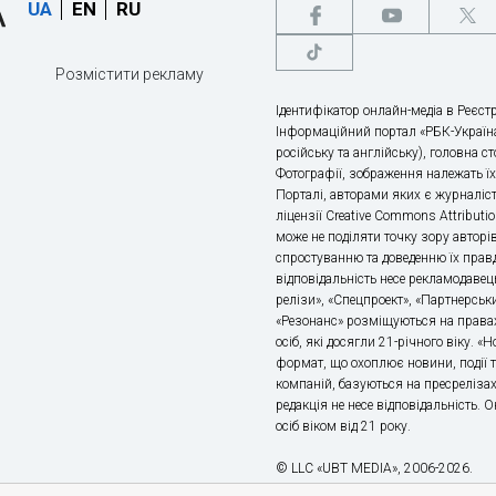
UA
EN
RU
Розмістити рекламу
Ідентифікатор онлайн-медіа в Реєстр
Інформаційний портал «РБК-Україна
російську та англійську), головна с
Фотографії, зображення належать ї
Порталі, авторами яких є журналіс
ліцензії Creative Commons Attributio
може не поділяти точку зору авторі
спростуванню та доведенню їх правд
відповідальність несе рекламодавец
релізи», «Спецпроект», «Партнерськи
«Резонанс» розміщуються на правах
осіб, які досягли 21-річного віку. 
формат, що охоплює новини, події т
компаній, базуються на пресрелізах,
редакція не несе відповідальність.
осіб віком від 21 року.
© LLC «UBT MEDIA», 2006-2026.