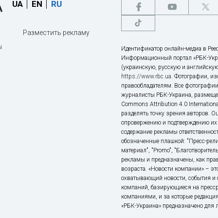
UA
EN
RU
Разместить рекламу
ы
Идентификатор онлайн-медиа в Реес
Информационный портал «РБК-Укр
(украинскую, русскую и английскую
https://www.rbc.ua
. Фотографии, и
правообладателям. Все фотографии
журналисты РБК-Украина, размещен
Commons Attribution 4.0 Internatio
разделять точку зрения авторов. О
опровержению и подтверждению их 
содержание рекламы ответственност
обозначенные плашкой: "Пресс-рели
материал", "Promo", "Благотворител
рекламы и предназначены, как прав
возраста. «Новости компании» – 
охватывающий новости, события и 
компаний, базирующиеся на пресс
компаниями, и за которые редакция
«РБК-Украина» предназначено для ли