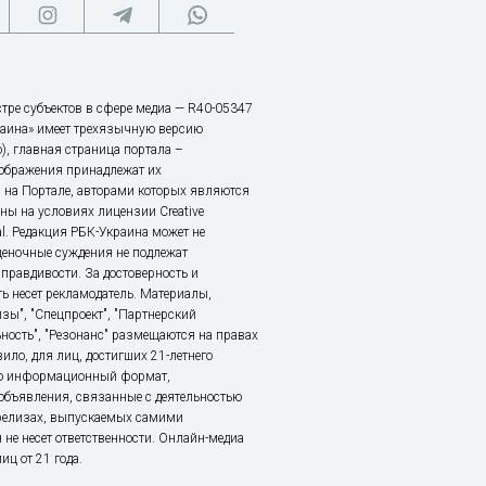
тре субъектов в сфере медиа — R40-05347
аина» имеет трехязычную версию
), главная страница портала –
зображения принадлежат их
 на Портале, авторами которых являются
ы на условиях лицензии Creative
nal. Редакция РБК-Украина может не
ценочные суждения не подлежат
правдивости. За достоверность и
ь несет рекламодатель. Материалы,
зы", "Спецпроект", "Партнерский
ьность", "Резонанс" размещаются на правах
ило, для лиц, достигших 21-летнего
это информационный формат,
объявления, связанные с деятельностью
релизах, выпускаемых самими
 не несет ответственности. Онлайн-медиа
ц от 21 года.