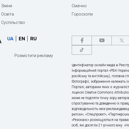
Зміни
Смачно
Освіта
Гороскопи
Суспільство
UA
EN
RU
Розмістити рекламу
Ідентифікатор онлайн-медіа в Реєстр
Інформаційний портал «РБК-Україна
російську та англійську), головна с
Фотографії, зображення належать ї
Порталі, авторами яких є журналіс
ліцензії Creative Commons Attributio
може не поділяти точку зору авторі
спростуванню та доведенню їх правд
відповідальність несе рекламодавец
релізи», «Спецпроект», «Партнерськи
«Резонанс» розміщуються на правах
осіб, які досягли 21-річного віку. 