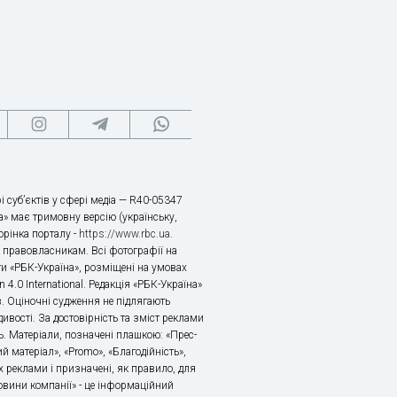
і суб’єктів у сфері медіа — R40-05347
» має тримовну версію (українську,
торінка порталу -
https://www.rbc.ua
.
х правовласникам. Всі фотографії на
ти «РБК-Україна», розміщені на умовах
n 4.0 International. Редакція «РБК-Україна»
в. Оціночні судження не підлягають
ивості. За достовірність та зміст реклами
ь. Матеріали, позначені плашкою: «Прес-
й матеріал», «Promo», «Благодійність»,
 реклами і призначені, як правило, для
«Новини компанії» - це інформаційний