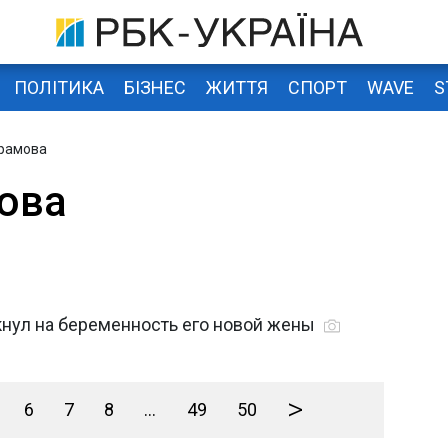
ПОЛІТИКА
БІЗНЕС
ЖИТТЯ
СПОРТ
WAVE
S
брамова
ова
мекнул на беременность его новой жены
>
6
7
8
...
49
50