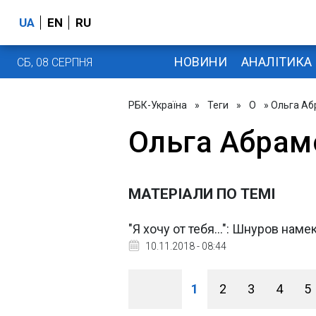
UA
EN
RU
НОВИНИ
АНАЛІТИКА
СБ, 08 СЕРПНЯ
РБК-Україна
»
Теги
»
О
» Ольга А
Ольга Абрам
МАТЕРІАЛИ ПО ТЕМІ
"Я хочу от тебя...": Шнуров на
10.11.2018 - 08:44
1
2
3
4
5