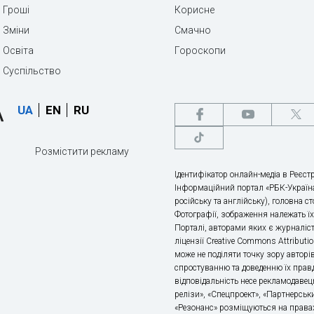
Гроші
Корисне
Зміни
Смачно
Освіта
Гороскопи
Суспільство
UA
EN
RU
Розмістити рекламу
Ідентифікатор онлайн-медіа в Реєстр
Інформаційний портал «РБК-Україна
російську та англійську), головна с
Фотографії, зображення належать ї
Порталі, авторами яких є журналіс
ліцензії Creative Commons Attributio
може не поділяти точку зору авторі
спростуванню та доведенню їх правд
відповідальність несе рекламодавец
релізи», «Спецпроект», «Партнерськи
«Резонанс» розміщуються на правах