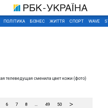
ПОЛІТИКА
БІЗНЕС
ЖИТТЯ
СПОРТ
WAVE
S
кая телеведущая сменила цвет кожи (фото)
>
6
7
8
...
49
50