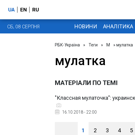
UA
EN
RU
НОВИНИ
АНАЛІТИКА
СБ, 08 СЕРПНЯ
РБК-Україна
»
Теги
»
М
» мулатка
мулатка
МАТЕРІАЛИ ПО ТЕМІ
"Классная мулаточка": украинс
16.10.2018 - 22:00
1
2
3
4
5