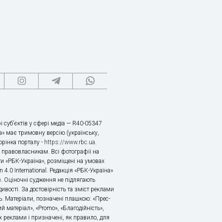
і суб’єктів у сфері медіа — R40-05347
» має тримовну версію (українську,
торінка порталу -
https://www.rbc.ua
.
х правовласникам. Всі фотографії на
ти «РБК-Україна», розміщені на умовах
n 4.0 International. Редакція «РБК-Україна»
в. Оціночні судження не підлягають
ивості. За достовірність та зміст реклами
ь. Матеріали, позначені плашкою: «Прес-
й матеріал», «Promo», «Благодійність»,
 реклами і призначені, як правило, для